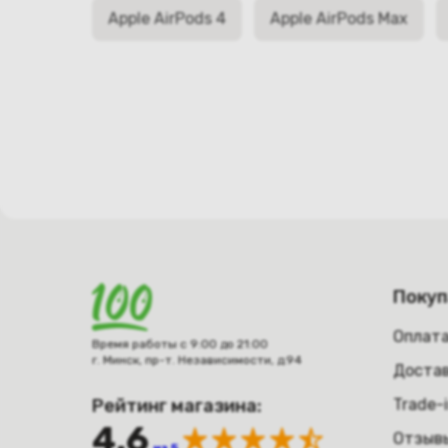
Apple AirPods 4
Apple AirPods Max
Поку
Оплат
Время работы с 9:00 до 21:00
г. Минск, пр-т. Независимости, д.94
Достав
Рейтинг магазина:
Trade-
4.6
Отзыв