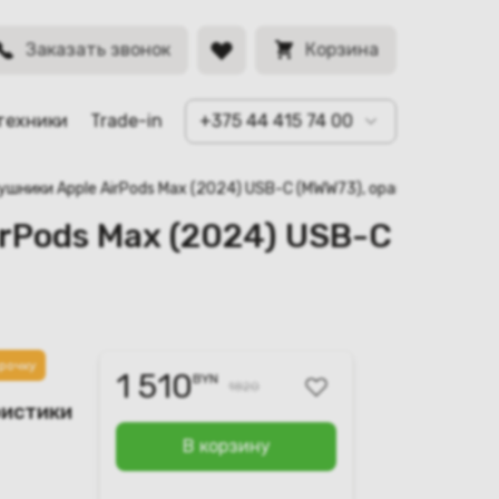
нжевый
BYN
Заказать звонок
Корзина
техники
Trade-in
+375 44 415 74 00
ушники Apple AirPods Max (2024) USB-C (MWW73), оранжевый
rPods Max (2024) USB-C
рочку
1 510
BYN
1820
ристики
В корзину