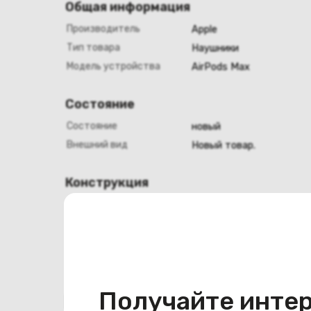
Общая информация
Производитель
Apple
Тип товара
Наушники
Модель устройства
AirPods Max
Состояние
Состояние
новый
Внешний вид
Новый товар.
Конструкция
Цвет
оранжевый
Получайте инте
Похожие товары