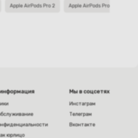
Apple AirPods Pro 2
Apple AirPods Pro 3
 информация
Мы в соцсетях
ники
Инстаграм
обслуживание
Телеграм
онфиденциальности
Вконтакте
как юрлицо