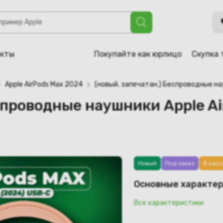
е наушники Apple AirPods Max (2024) USB-C (MWW73), ора
акты
Покупайте как юрлицо
Скупка 
Apple AirPods Max 2024
(новый. запечатан.) Беспроводные на
спроводные наушники Apple Ai
Новый
Под заказ
В расс
Основные характе
Все характеристики