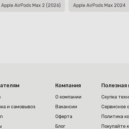
Apple AirPods Max 2 (2026)
Apple AirPods Max 2024
пателям
Компания
Полезная
а
О компании
Скупка тех
ка и самовывоз
Вакансии
Сервисное 
in
Оферта
Политика к
ы
Блог
Покупайте 