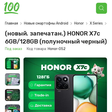
Поиск
товаров
Главная
Новые смартофны Android
Honor
X Series
X7
(новый. запечатан.) HONOR X7c
6GB/128GB (полуночный черный)
Под заказ
Код товара:
Honor-052