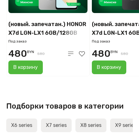
(новый. запечатан.) HONOR
(новый. запечат
X7d LGN-LX1 6GB/128GB
X7d LGN-LX1 6G
(метеорное серебро)
(вельветовый ч
Под заказ
Под заказ
480
480
BYN
BYN
580
580
В корзину
В корзину
Подборки товаров в категории
X6 series
X7 series
X8 series
X9 series