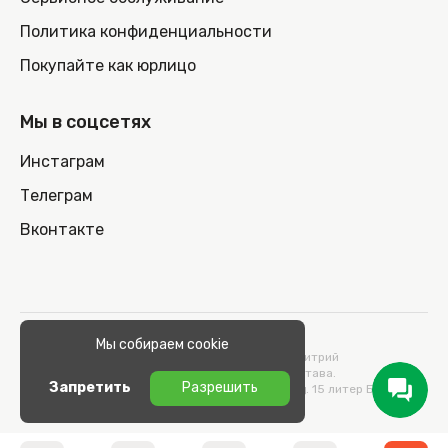
Политика конфиденциальности
Покупайте как юрлицо
Мы в соцсетях
Инстаграм
Телеграм
Вконтакте
© 2026 100nout.by,
Мы собираем cookie
ООО «СТОНОУТБУКОВ» Директор Метельский Дмитрий
Константинович, действующий на основании Устава.
Запретить
Разрешить
Адрес: 220100, Беларусь, г. Минск, ул. Кульман, д. 15 литер Б 9/к.
УНП 193664989