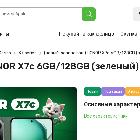
GB/128GB (зелёный)
акты
Покупайте как юрлицо
Скупка 
Series
X7 series
(новый. запечатан.) HONOR X7c 6GB/128GB (
ONOR X7c 6GB/128GB (зелёный)
Новый
Под заказ
В расс
Основные характе
Все характеристики