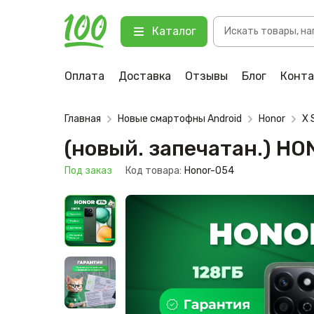
Поиск
(новый. запечатан.) HONOR X7c 6
Каталог
товаров
123 Под заказ
Оплата
Доставка
Отзывы
Блог
Конт
Главная
Новые смартофны Android
Honor
X 
(новый. запечатан.) H
Под заказ
Код товара:
Honor-054