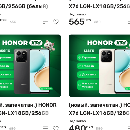
GB/256GB (белый)
X7d LGN-LX1 8GB/256
(метеорное серебро)
з
Под заказ
565
BYN
BYN
650
680
й. запечатан.) HONOR
(новый. запечатан.) H
GN-LX1 8GB/256GB
X7d LGN-LX1 6GB/128
ветовый черный)
(пустынное золото)
з
Под заказ
480
BYN
BYN
680
580