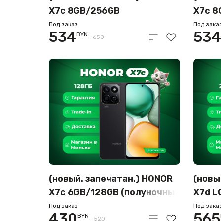
X7c 8GB/256GB
X7c 8
(полуночный черный)
Под заказ
Под зака
534
534
BYN
650
(новый. запечатан.) HONOR
(новы
X7c 6GB/128GB (полуночный
X7d L
черный)
(вель
Под заказ
Под зака
430
565
BYN
520