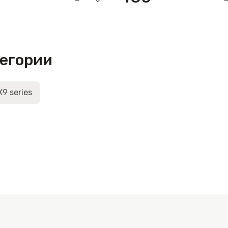
тегории
X9 series