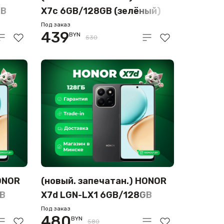
GB
X7c 6GB/128GB (зелёный)
Под заказ
439
BYN
530
ONOR
(новый. запечатан.) HONOR
GB
X7d LGN-LX1 6GB/128GB
(вельветовый черный)
Под заказ
480
BYN
580