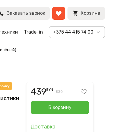
BYN
Заказать звонок
Корзина
техники
Trade-in
+375 44 415 74 00
зелёный)
рочку
439
BYN
530
ристики
В корзину
Доставка