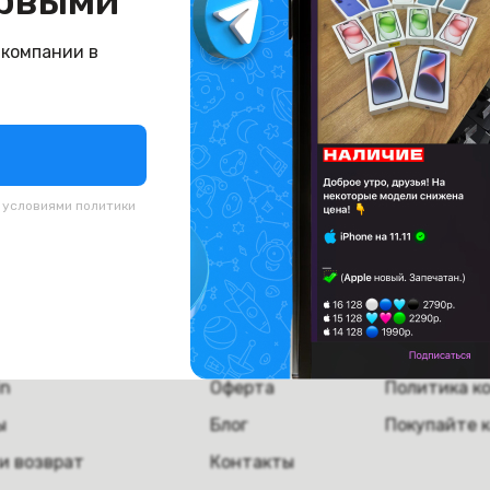
рвыми
буйте вернуться назад или поищите что-нибудь д
 компании в
На главную
с условиями
политики
пателям
Компания
Полезная
а
О компании
Скупка тех
ка и самовывоз
Вакансии
Сервисное 
in
Оферта
Политика к
ы
Блог
Покупайте 
и возврат
Контакты