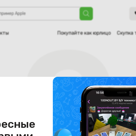
акты
Покупайте как юрлицо
Скупка 
ресные
Страница не найдена