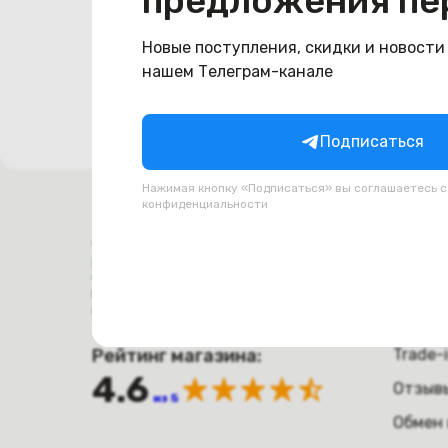
предложения пе
Попро
Новые поступления, скидки и новости
нашем Телеграм-канале
Подписаться
Нажимая кнопку «Подписаться» вы соглашаетесь 
конфиденциальности
Поку
Оплат
Время работы с 9:00 до 21:00
г. Минск, пр-т. Независимости, д.94
Достав
Рейтинг магазина:
Trade-
4.6
Отзыв
из 5
Обмен 