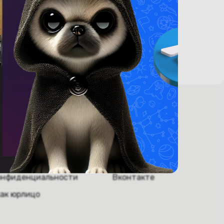
ругое.
 информация
Мы в соцсетях
ники
Инстаграм
обслуживание
Телеграм
онфиденциальности
Вконтакте
как юрлицо