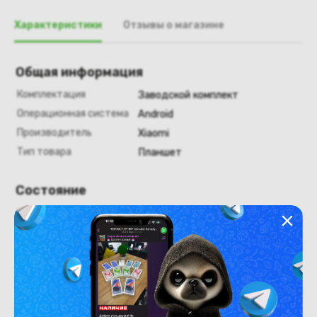
Характеристики
Отзывы о магазине
Общая информация
Комплектация
Заводской комплект
Операционная система
Android
Производитель
Xiaomi
Тип товара
Планшет
Состояние
Состояние
новый
Похожие товары