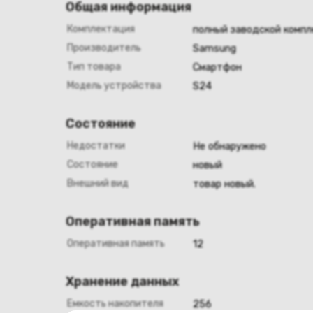
Общая информация
Комплектация
полный заводской компл
Производитель
Samsung
Тип товара
Смартфон
Модель устройства
S24
Состояние
Недостатки
Не обнаружено
Состояние
новый
Внешний вид
товар новый.
Оперативная память
Оперативная память
12
Хранение данных
Емкость накопителя
256