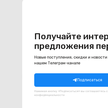
Аккумулятор
Ёмкость при полной
100%
зарядке
Получайте инте
Конструкция
Цвет
предложения пе
желтый
Новые поступления, скидки и новости
нашем Телеграм-канале
Похожие товары
Подписаться
Нажимая кнопку «Подписаться» вы соглашаетесь 
конфиденциальности