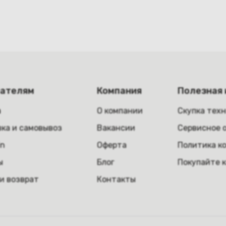
пателям
Компания
Полезная
а
О компании
Скупка тех
ка и самовывоз
Вакансии
Сервисное 
in
Оферта
Политика к
ы
Блог
Покупайте 
и возврат
Контакты