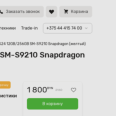
BYN
Заказать звонок
Корзина
техники
Trade-in
+375 44 415 74 00
y S24 12GB/256GB SM-S9210 Snapdragon (желтый)
 SM-S9210 Snapdragon
рочку
1 800
BYN
2160
ристики
В корзину