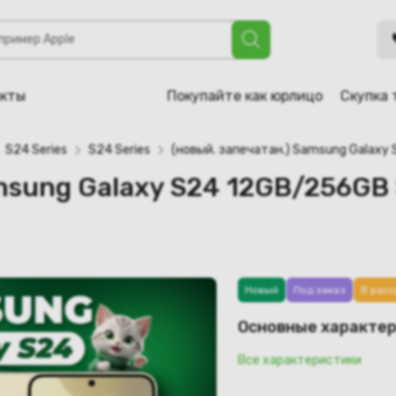
axy S24 12GB/256GB SM-S9210 Snapdragon (желтый)
акты
Покупайте как юрлицо
Скупка 
S24 Series
S24 Series
(новый. запечатан.) Samsung Galax
amsung Galaxy S24 12GB/256GB
Новый
Под заказ
В расс
Основные характе
Все характеристики