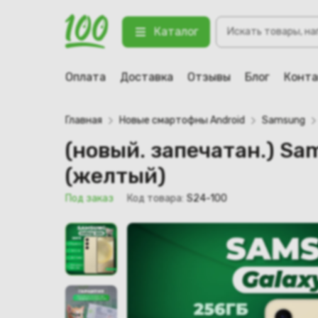
Поиск
(новый. запечатан.) Samsung Gal
Каталог
товаров
123 Под заказ
Оплата
Доставка
Отзывы
Блог
Конт
Главная
Новые смартофны Android
Samsung
(новый. запечатан.) S
(желтый)
Под заказ
Код товара:
S24-100