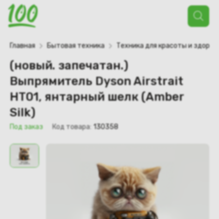
Поиск
товаров
Главная
Бытовая техника
Техника для красоты и здоров
(новый. запечатан.)
Выпрямитель Dyson Airstrait
HT01, янтарный шелк (Amber
Silk)
Под заказ
Код товара:
130358