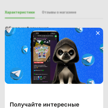
Характеристики
Отзывы о магазине
Общая информация
Производитель
Dyson
Тип товара
Выпрямитель
Состояние
Состояние
новый
Внешний вид
Новый
Конструкция
Цвет
золотистый
Получайте интересные