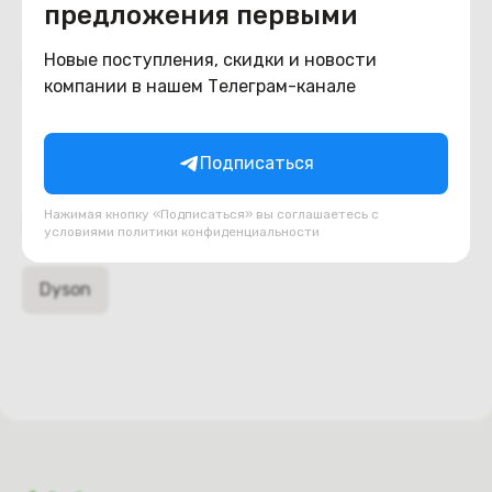
предложения первыми
Новые поступления, скидки и новости
Похожие товары
компании в нашем Телеграм-канале
Подписаться
Нажимая кнопку «Подписаться» вы соглашаетесь с
Подборки товаров в категории
условиями
политики конфиденциальности
Dyson