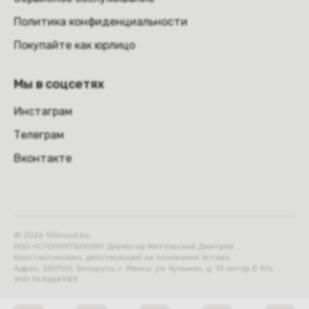
Политика конфиденциальности
Покупайте как юрлицо
Мы в соцсетях
Инстаграм
Телеграм
Вконтакте
© 2026 100nout.by,
ООО «СТОНОУТБУКОВ» Директор Метельский Дмитрий
Константинович, действующий на основании Устава.
Адрес: 220100, Беларусь, г. Минск, ул. Кульман, д. 15 литер Б 9/к.
УНП 193664989