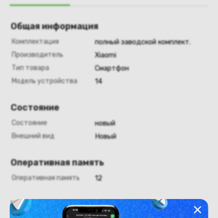
Общая информация
Комплектация
полный заводской комплект.
Производитель
Xiaomi
Тип товара
Смартфон
Модель устройства
14
Состояние
Состояние
новый
Внешний вид
Новый
Оперативная память
Оперативная память
12
Хранение данных