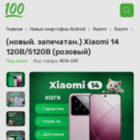
Поиск
товаров
Главная
Новые смартофны Android
Xiaomi
Xiaomi
Xi
(новый. запечатан.) Xiaomi 14
12GB/512GB (розовый)
Под заказ
Код товара:
Mi14-041