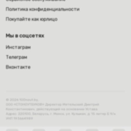
Политика конфиденциальности
Покупайте как юрлицо
Мы в соцсетях
Инстаграм
Телеграм
Вконтакте
© 2026 100nout.by,
ООО «СТОНОУТБУКОВ» Директор Метельский Дмитрий
Константинович, действующий на основании Устава.
Адрес: 220100, Беларусь, г. Минск, ул. Кульман, д. 15 литер Б 9/к.
УНП 193664989