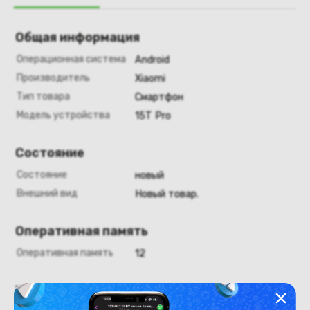
Общая информация
Операционная система
Android
Производитель
Xiaomi
Тип товара
Смартфон
Модель устройства
15T Pro
Состояние
Состояние
новый
Внешний вид
Новый товар.
Оперативная память
Оперативная память
12
Хранение данных