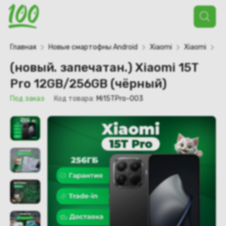
Поиск
товаров
Главная
Новые смартофны Android
Xiaomi
Xiaomi
Xi
(новый. запечатан.) Xiaomi 15T
Pro 12GB/256GB (чёрный)
Под заказ
Код товара:
Mi15TPro-003