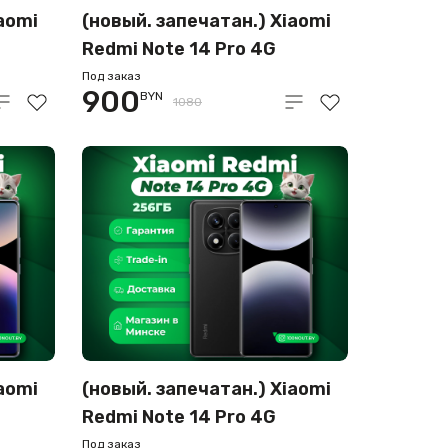
aomi
(новый. запечатан.) Xiaomi
Redmi Note 14 Pro 4G
12GB/512GB (золотой)
Под заказ
900
BYN
1080
aomi
(новый. запечатан.) Xiaomi
Redmi Note 14 Pro 4G
ый)
8GB/256GB (черный)
Под заказ