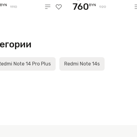
760
BYN
BYN
1110
920
тегории
Redmi Note 14 Pro Plus
Redmi Note 14s