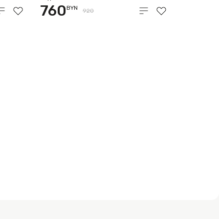
760
BYN
920