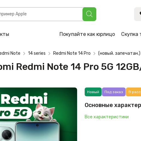
 Note 14 Pro 5G 12GB/512GB (зеленый)
акты
Покупайте как юрлицо
Скупка 
edmi Note
14 series
Redmi Note 14 Pro
(новый. запечатан.)
aomi Redmi Note 14 Pro 5G 12G
Новый
Под заказ
В расс
Основные характе
Все характеристики