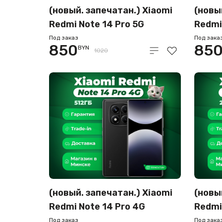
(новый. запечатан.) Xiaomi
(новы
Redmi Note 14 Pro 5G
Redmi
8GB/256GB (зеленый)
12GB/
Под заказ
Под зака
850
85
BYN
1020
(новый. запечатан.) Xiaomi
(новы
Redmi Note 14 Pro 4G
Redmi
12GB/512GB (черный)
12GB/
Под заказ
Под зака