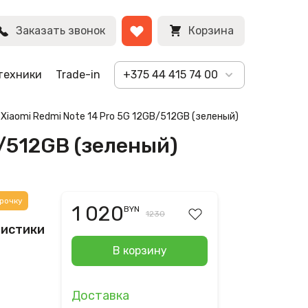
BYN
Заказать звонок
Корзина
техники
Trade-in
+375 44 415 74 00
 Xiaomi Redmi Note 14 Pro 5G 12GB/512GB (зеленый)
B/512GB (зеленый)
рочку
1 020
BYN
1230
ристики
В корзину
Доставка