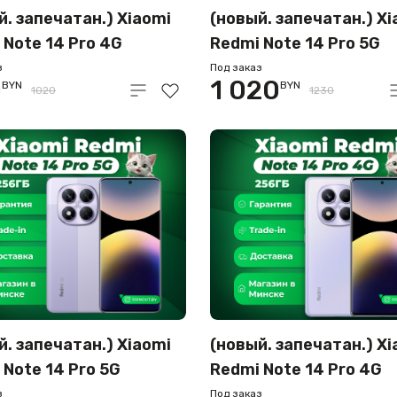
й. запечатан.) Xiaomi
(новый. запечатан.) Xi
 Note 14 Pro 4G
Redmi Note 14 Pro 5G
256GB (черный)
12GB/512GB (зеленый)
з
Под заказ
0
1 020
BYN
BYN
1020
1230
й. запечатан.) Xiaomi
(новый. запечатан.) Xi
 Note 14 Pro 5G
Redmi Note 14 Pro 4G
256GB (фиолетовый)
8GB/256GB (фиолетов
з
Под заказ