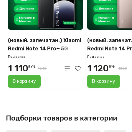
(новый. запечатан.) Xiaomi
(новый. запечат
Redmi Note 14 Pro+ 5G
Redmi Note 14 P
12GB/512GB (чёрный)
12GB/512GB (зо
Под заказ
Под заказ
1 110
1 120
BYN
BYN
1340
1350
В корзину
В корзину
Подборки товаров в категории