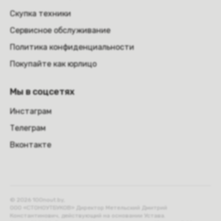
Скупка техники
Сервисное обслуживание
Политика конфиденциальности
Покупайте как юрлицо
Мы в соцсетях
Инстаграм
Телеграм
Вконтакте
© 2026 100nout.by,
ООО «СТОНОУТБУКОВ» Директор Метельский Дмитрий
Константинович, действующий на основании Устава.