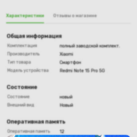
Характеристики
Отзывы о магазине
Общая информация
Комплектация
полный заводской комплект.
Производитель
Xiaomi
Тип товара
Смартфон
Модель устройства
Redmi Note 15 Pro 5G
Состояние
Состояние
новый
Внешний вид
Новый
Оперативная память
Оперативная память
12