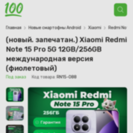
Поиск
товаров
Главная
Новые смартофны Android
Xiaomi
Redmi Note
(новый. запечатан.) Xiaomi Redmi
Note 15 Pro 5G 12GB/256GB
международная версия
(фиолетовый)
Под заказ
Код товара:
RN15-088