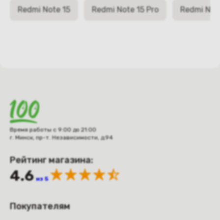
Redmi Note 15
Redmi Note 15 Pro
Redmi Note
Время работы с 9:00 до 21:00
г. Минск, пр-т. Независимости, д.94
Рейтинг магазина:
4.6
из 5
Покупателям