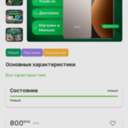
Новый
Под заказ
В рассрочку
Основные характеристики
Все характеристики
Состояние
новый
Новый
800
BYN
960