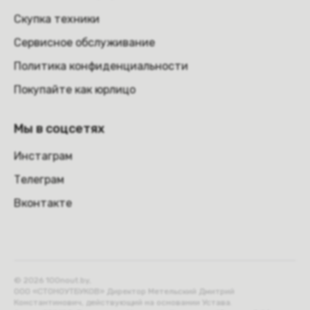
Скупка техники
Сервисное обслуживание
Политика конфиденциальности
Покупайте как юрлицо
Мы в соцсетях
Инстаграм
Телеграм
Вконтакте
© 2026 100nout.by,
ООО «СТОНОУТБУКОВ» Директор Метельский Дмитрий
Константинович, действующий на основании Устава.