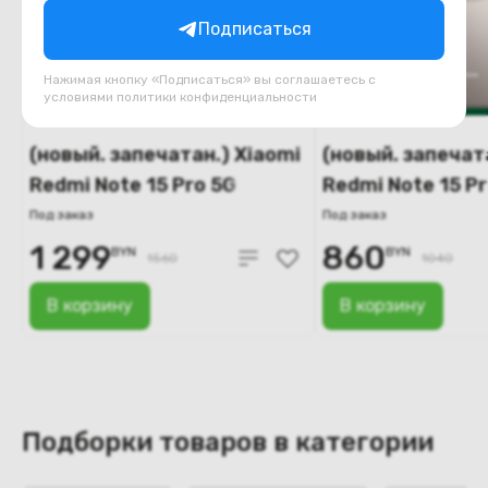
Подписаться
Нажимая кнопку «Подписаться» вы соглашаетесь с
условиями
политики конфиденциальности
(новый. запечатан.) Xiaomi
(новый. запечат
Redmi Note 15 Pro 5G
Redmi Note 15 P
12GB/256GB
12GB/256GB
Под заказ
Под заказ
международная версия
международная
1 299
860
BYN
BYN
1560
1040
(синий)
(титановый)
В корзину
В корзину
Подборки товаров в категории