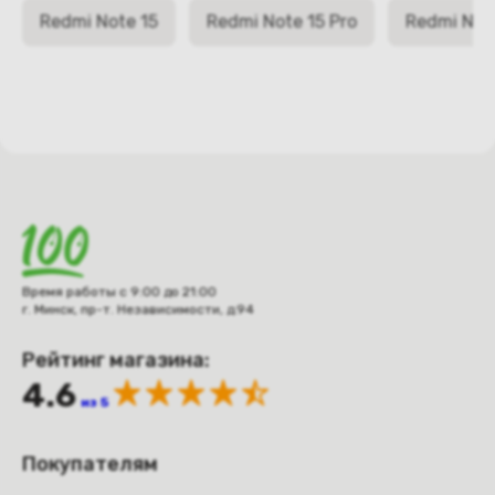
Redmi Note 15
Redmi Note 15 Pro
Redmi Note
Время работы с 9:00 до 21:00
г. Минск, пр-т. Независимости, д.94
Рейтинг магазина:
4.6
из 5
Покупателям