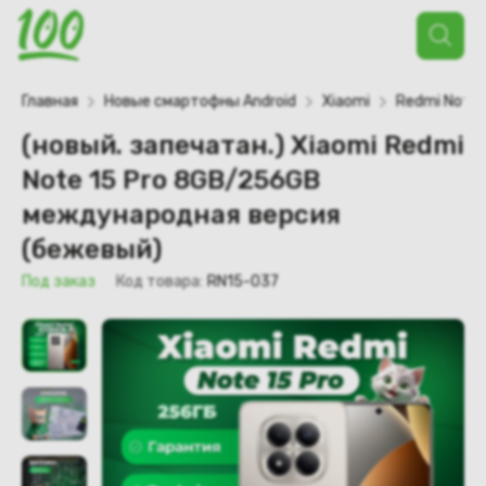
Поиск
товаров
Главная
Новые смартофны Android
Xiaomi
Redmi Note
(новый. запечатан.) Xiaomi Redmi
Note 15 Pro 8GB/256GB
международная версия
(бежевый)
Под заказ
Код товара:
RN15-037