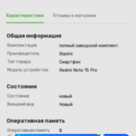
Характеристики
Отзывы о магазине
Общая информация
Комплектация
полный заводской комплект.
Производитель
Xiaomi
Тип товара
Смартфон
Модель устройства
Redmi Note 15 Pro
Состояние
Состояние
новый
Внешний вид
Новый
Оперативная память
Оперативная память
8