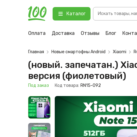
Поиск
(новый. запечатан.) Xiaomi Redm
Каталог
товаров
123 Под заказ
Оплата
Доставка
Отзывы
Блог
Конт
Главная
Новые смартофны Android
Xiaomi
R
(новый. запечатан.) Xi
версия (фиолетовый)
Под заказ
Код товара:
RN15-092