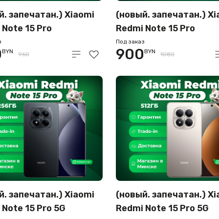
й. запечатан.) Xiaomi
(новый. запечатан.) Xi
 Note 15 Pro
Redmi Note 15 Pro
256GB международная
12GB/256GB
з
Под заказ
0
900
BYN
BYN
я (синий)
международная верси
960
1080
(черный металл)
й. запечатан.) Xiaomi
(новый. запечатан.) Xi
 Note 15 Pro 5G
Redmi Note 15 Pro 5G