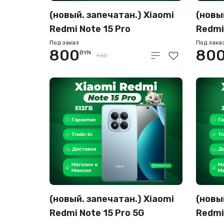
(новый. запечатан.) Xiaomi
(новы
Redmi Note 15 Pro
Redmi
8GB/256GB международная
8GB/
Под заказ
Под зака
800
80
BYN
версия (черный металл)
верси
960
(новый. запечатан.) Xiaomi
(новы
Redmi Note 15 Pro 5G
Redmi