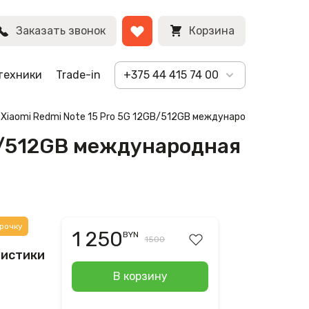
овый)
BYN
Заказать звонок
Корзина
техники
Trade-in
+375 44 415 74 00
) Xiaomi Redmi Note 15 Pro 5G 12GB/512GB международная версия
GB/512GB международная
рочку
1 250
BYN
1500
ристики
В корзину