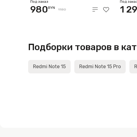
8GB/512GB международная
12GB
Под заказ
Под зака
980
1 2
BYN
версия (синий)
между
1180
(черн
Подборки товаров в ка
Redmi Note 15
Redmi Note 15 Pro
R