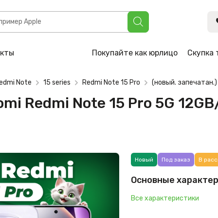
i Note 15 Pro 5G 12GB/512GB международная версия (фиолет
акты
Покупайте как юрлицо
Скупка 
edmi Note
15 series
Redmi Note 15 Pro
(новый. запечатан.
aomi Redmi Note 15 Pro 5G 12
Новый
Под заказ
В расс
Основные характе
Все характеристики