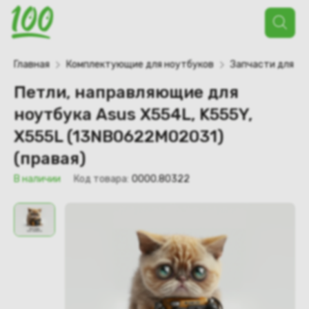
Поиск
товаров
Главная
Комплектующие для ноутбуков
Запчасти для но
Петли, направляющие для
ноутбука Asus X554L, K555Y,
X555L (13NB0622M02031)
(правая)
В наличии
Код товара:
0000.80322