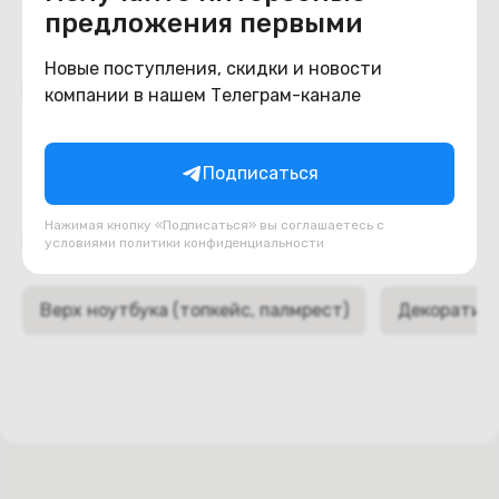
предложения первыми
Новые поступления, скидки и новости
Похожие товары
компании в нашем Телеграм-канале
Подписаться
Нажимая кнопку «Подписаться» вы соглашаетесь с
Подборки товаров в категории
условиями
политики конфиденциальности
Верх ноутбука (топкейс, палмрест)
Декоративн