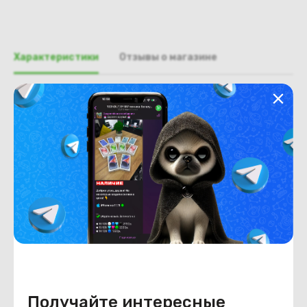
Характеристики
Отзывы о магазине
Общая информация
Производитель
Lenovo
Тип товара
Поддон, нижняя часть, корыто
Состояние
Недостатки
состояние ,запрос фото
уточнять у менеджеров
Состояние
Б/У
Внешний вид
состояние ,запрос фото
уточнять у менеджеров
Получайте интересные