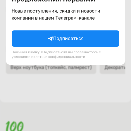
Похожие товары
Новые поступления, скидки и новости
компании в нашем Телеграм-канале
Подписаться
Подборки товаров в категории
Нажимая кнопку «Подписаться» вы соглашаетесь с
условиями
политики конфиденциальности
Верх ноутбука (топкейс, палмрест)
Декоративн