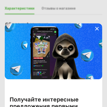
Характеристики
Отзывы о магазине
Общая информация
Производитель
Asus
Тип товара
рамка крышки матрицы
Состояние
Недостатки
Не обнаружено
Состояние
удовлетворительное
Внешний вид
имеются следы использования.
незначительные царапины,
потёртости.
Получайте интересные
предложения первыми