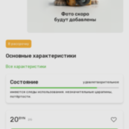
В рассрочку
Основные характеристики
Все характеристики
Состояние
удовлетворительное
имеются следы использования. незначительные царапины,
потёртости.
20
BYN
25