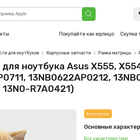
ка Asus X555, X554, K555, K554, A555, A557, R556 (13NB06
, 13N0-R7A0412, 13N0-R7A1B11, 13N0-R7A0421)
акты
Покупайте как юрлицо
Скупка 
сти для ноутбуков
Корпусные запчасти
Рамка матрицы
ля ноутбука Asus X555, X554,
P0711, 13NB0622AP0212, 13NB
, 13N0-R7A0421)
В рассрочку
Основные характе
Все характеристики