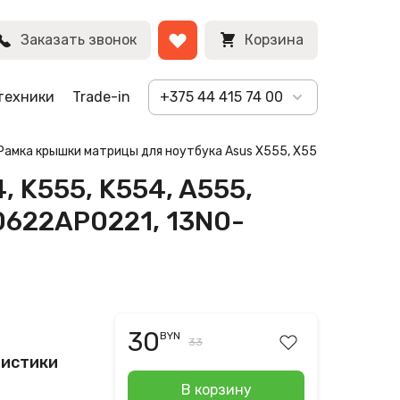
28AP0711,
BYN
Заказать звонок
Корзина
техники
Trade-in
+375 44 415 74 00
Рамка крышки матрицы для ноутбука Asus X555, X554, K555, K55
 K555, K554, A555,
0622AP0221, 13N0-
30
BYN
33
ристики
В корзину