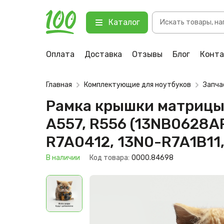
Рамка крышки матрицы для ноутбу
Поиск
13NB0622AP0212, 13NB0622AP0221
Каталог
товаров
123 В наличии
Оплата
Доставка
Отзывы
Блог
Конт
Главная
Комплектующие для ноутбуков
Запча
Рамка крышки матрицы д
A557, R556 (13NB0628A
R7A0412, 13N0-R7A1B11
В наличии
Код товара:
0000.84698