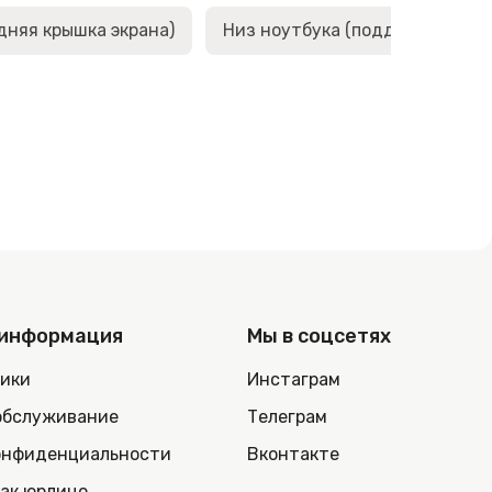
дняя крышка экрана)
Низ ноутбука (поддон, корыто,
 информация
Мы в соцсетях
ники
Инстаграм
обслуживание
Телеграм
онфиденциальности
Вконтакте
как юрлицо