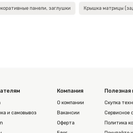
коративные панели, заглушки
Крышка матрицы (за
пателям
Компания
Полезная
а
О компании
Скупка тех
ка и самовывоз
Вакансии
Сервисное 
in
Оферта
Политика к
ы
Блог
Покупайте 