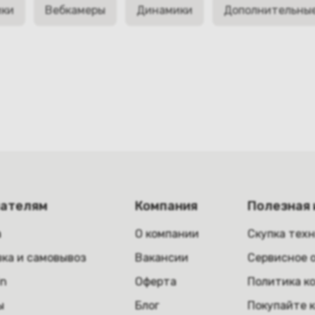
ики
Вебкамеры
Динамики
Дополнительны
пателям
Компания
Полезная
а
О компании
Скупка тех
ка и самовывоз
Вакансии
Сервисное 
in
Оферта
Политика к
ы
Блог
Покупайте 