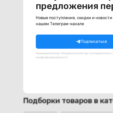
Производитель
Acer
предложения пе
Тип товара
Разъем LAN
Новые поступления, скидки и новости
Состояние
нашем Телеграм-канале
Состояние
удовлетворительное
Подписаться
Нажимая кнопку «Подписаться» вы соглашаетесь 
конфиденциальности
Похожие товары
Подборки товаров в ка