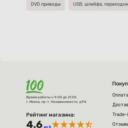
DVD приводы
USB, шлейфа, переходн
Поку
Оплат
Время работы с 9:00 до 21:00
г. Минск, пр-т. Независимости, д.94
Достав
Рейтинг магазина:
Trade-
4.6
Отзыв
из 5