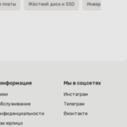
е платы
Жёсткий диск и SSD
Инверторы матри
 информация
Мы в соцсетях
ники
Инстаграм
обслуживание
Телеграм
онфиденциальности
Вконтакте
как юрлицо