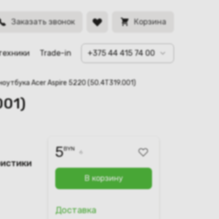
BYN
Заказать звонок
Корзина
техники
Trade-in
+375 44 415 74 00
ноутбука Acer Aspire 5220 (50.4T319.001)
001)
5
BYN
6
ристики
В корзину
Доставка