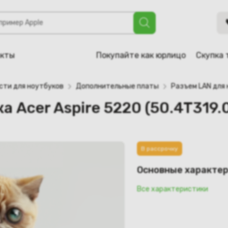
ire 5220 (50.4T319.001)
акты
Покупайте как юрлицо
Скупка 
сти для ноутбуков
Дополнительные платы
Разъем LAN для 
а Acer Aspire 5220 (50.4T319.
В рассрочку
Основные характе
Все характеристики