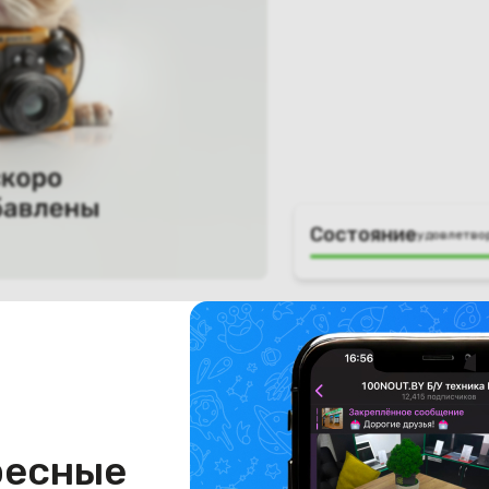
Состояние
удовлетво
ресные