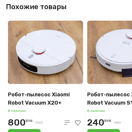
Похожие товары
Робот-пылесос Xiaomi
Робот-пылесос 
Robot Vacuum X20+
Robot Vacuum S
(белый)
В наличии
В наличии
800
240
BYN
BYN
1100
380