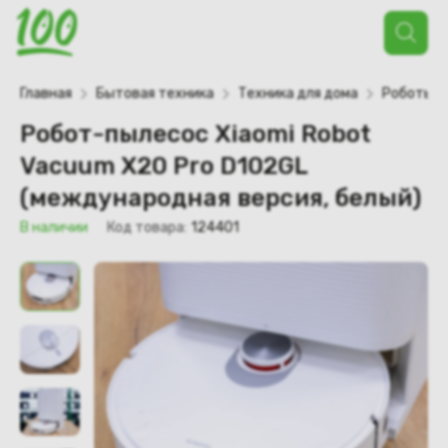
Поиск
товаров
Главная
Бытовая техника
Техника для дома
Роботы-п
Робот-пылесос Xiaomi Robot
Vacuum X20 Pro D102GL
(международная версия, белый)
В наличии
Код товара:
124401