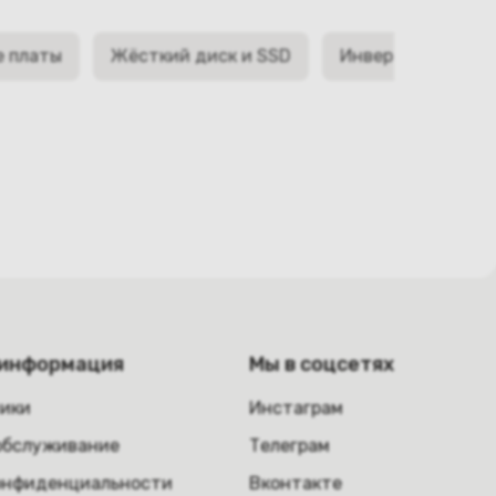
е платы
Жёсткий диск и SSD
Инверторы матри
 информация
Мы в соцсетях
ники
Инстаграм
обслуживание
Телеграм
онфиденциальности
Вконтакте