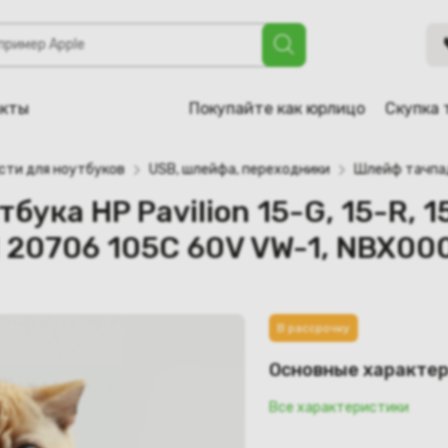
ilion 15-G, 15-R, 15-d, 250 G3, 255 G3, 15-d057sr (E20890
акты
Покупайте как юрлицо
Скупка 
сти для ноутбуков
USB, шлейфа, переходники
Шлейф тачпада
ука HP Pavilion 15-G, 15-R, 15
 20706 105C 60V VW-1, NBX00
В рассрочку
Основные характе
Все характеристики