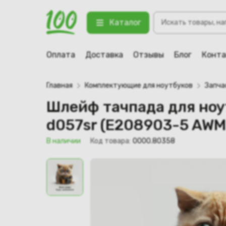
Шлейф тачпада для ноутбука HP Pav
Поиск
VW-1, NBX0001JU00)
Каталог
товаров
123 В наличии
Оплата
Доставка
Отзывы
Блог
Конт
Главная
Комплектующие для ноутбуков
Запча
Шлейф тачпада для ноутб
d057sr (E208903-5 AWM
В наличии
Код товара:
0000.80358