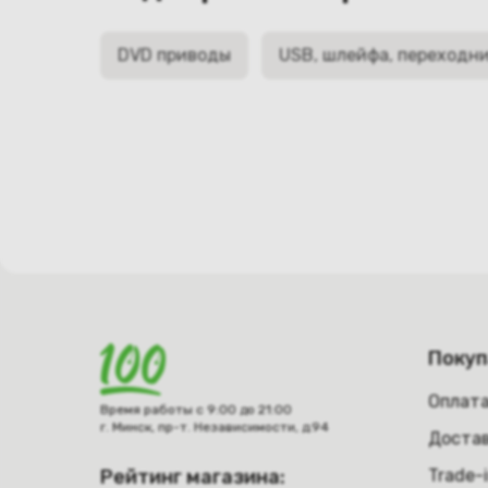
DVD приводы
USB, шлейфа, переходн
Поку
Оплат
Время работы с 9:00 до 21:00
г. Минск, пр-т. Независимости, д.94
Достав
Рейтинг магазина:
Trade-