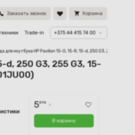
3-5 AWM 20706 105C 60V
BYN
Заказать звонок
Корзина
техники
Trade-in
+375 44 415 74 00
 для ноутбука HP Pavilion 15-G, 15-R, 15-d, 250 G3, 255 G3, 15
-d, 250 G3, 255 G3, 15-
01JU00)
5
BYN
6
ристики
В корзину