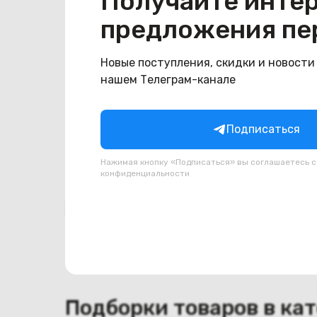
Получайте инте
Общая информация
предложения пе
Производитель
HP
Тип товара
Шлейф тачпада
Новые поступления, скидки и новости
нашем Телеграм-канале
Состояние
Состояние
удовлетворительное
Подписаться
Нажимая кнопку «Подписаться» вы соглашаетесь 
конфиденциальности
Похожие товары
Подборки товаров в ка