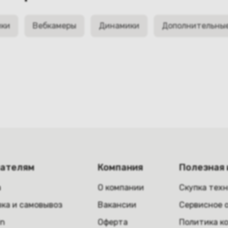
ики
Вебкамеры
Динамики
Дополнительны
пателям
Компания
Полезная
а
О компании
Скупка тех
ка и самовывоз
Вакансии
Сервисное 
in
Оферта
Политика к