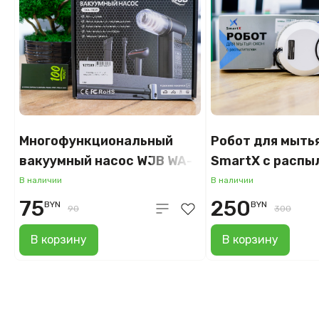
Многофункциональный
Робот для мыть
вакуумный насос WJB WA-
SmartX с распы
1698
В наличии
В наличии
75
250
BYN
BYN
90
300
В корзину
В корзину