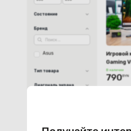
Состояние
Б/У
Бренд
Asus
Игровой 
Gaming 
В наличии
Тип товара
790
BYN
Монитор
Диагональ экрана
23.8"
Разрешение экрана
27"
2560x1440
Технология экрана
FHD 1920x1080
IPS
Частота матрицы