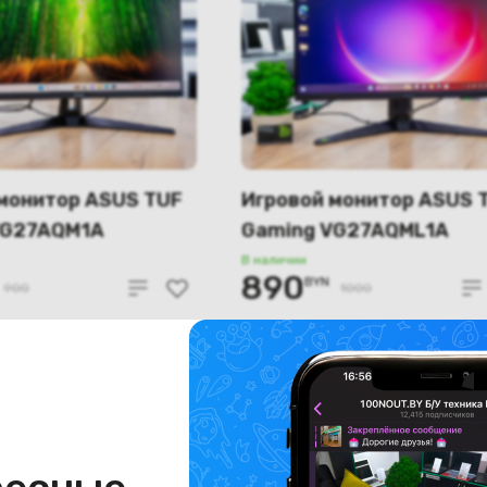
монитор ASUS TUF
Игровой монитор ASUS 
VG27AQM1A
Gaming VG27AQML1A
В наличии
890
BYN
900
1000