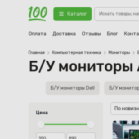
Поиск
Каталог
товаров
Оплата
Доставка
Отзывы
Блог
Конт
Главная
Компьютерная техника
Мониторы
Б/У мониторы 
Б/У мониторы Dell
Б/У монито
По новиз
Цена