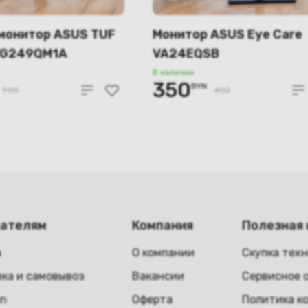
монитор ASUS TUF
Монитор ASUS Eye Care
VG249QM1A
VA24EQSB
В наличии
350
BYN
900
400
пателям
Компания
Полезная
а
О компании
Скупка тех
ка и самовывоз
Вакансии
Сервисное 
in
Оферта
Политика к