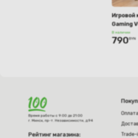
Игровой 
Gaming 
В наличии
790
BYN
Поку
Оплат
Время работы с 9:00 до 21:00
г. Минск, пр-т. Независимости, д.94
Достав
Рейтинг магазина:
Trade-