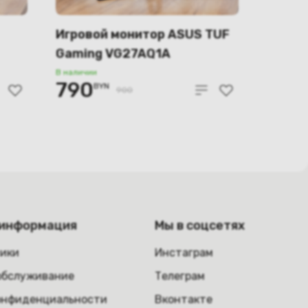
Игровой монитор ASUS TUF
Gaming VG27AQ1A
В наличии
790
BYN
900
 информация
Мы в соцсетях
ники
Инстаграм
обслуживание
Телеграм
онфиденциальности
Вконтакте