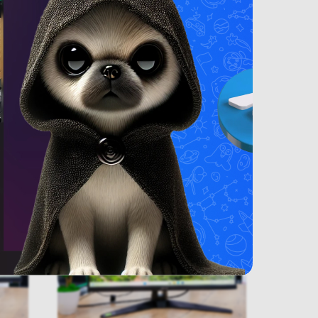
Eye
Игровой монитор ASUS TUF
Gaming VG249Q1A
В наличии
550
BYN
650