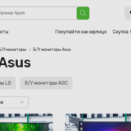
акты
Покупайте как юрлицо
Скупка 
Б/У мониторы
Б/У мониторы Asus
Asus
ры LG
Б/У мониторы AOC
не