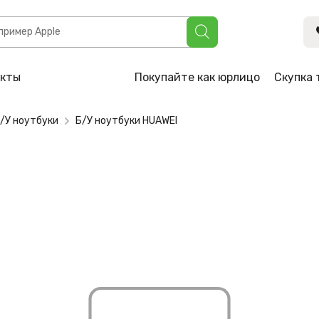
акты
Покупайте как юрлицо
Скупка 
/У ноутбуки
Б/У ноутбуки HUAWEI