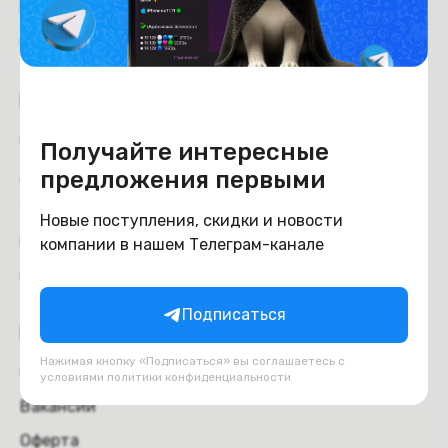
Рейтинг магазина:
4.6
из 5
Покупателям
Оплата
Получайте интересные
Доставка и самовывоз
предложения первыми
Trade-in
Новые поступления, скидки и новости
Отзывы
компании в нашем Телеграм-канале
Обмен и возврат
Подписаться
Компания
Нажимая кнопку «Подписаться» вы соглашаетесь с
О компании
условиями
политики конфиденциальности
Вакансии
Оферта