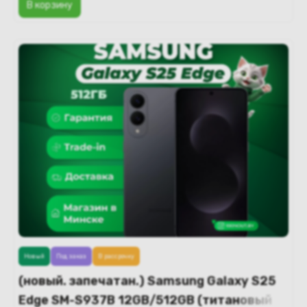
В корзину
Новый
Под заказ
В рассрочку
(новый. запечатан.) Samsung Galaxy S25
Edge SM-S937B 12GB/512GB (титановый