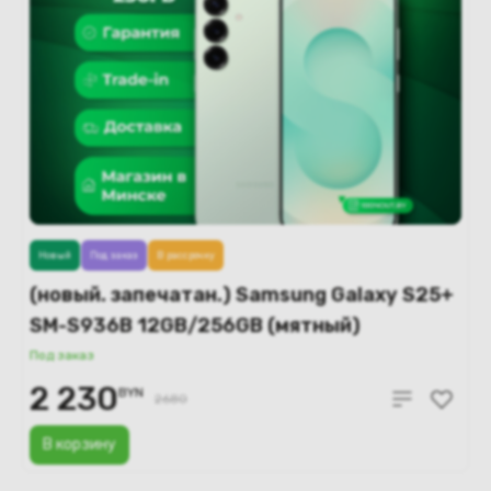
Новый
Под заказ
В рассрочку
(новый. запечатан.) Samsung Galaxy S25+
SM-S936B 12GB/256GB (мятный)
Под заказ
2 230
BYN
2680
В корзину