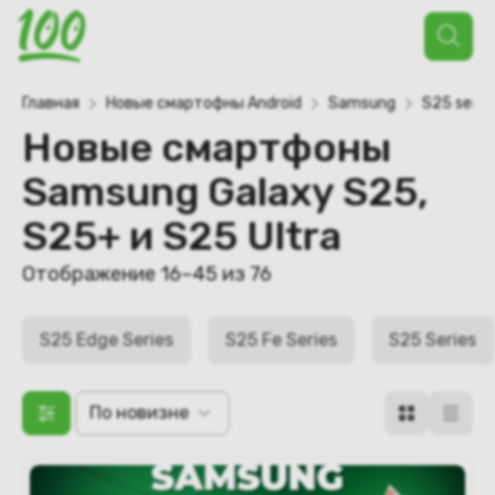
Поиск
товаров
Главная
Новые смартофны Android
Samsung
S25 serie
Новые смартфоны
Samsung Galaxy S25,
S25+ и S25 Ultra
Отображение 16–45 из 76
S25 Edge Series
S25 Fe Series
S25 Series
По новизне