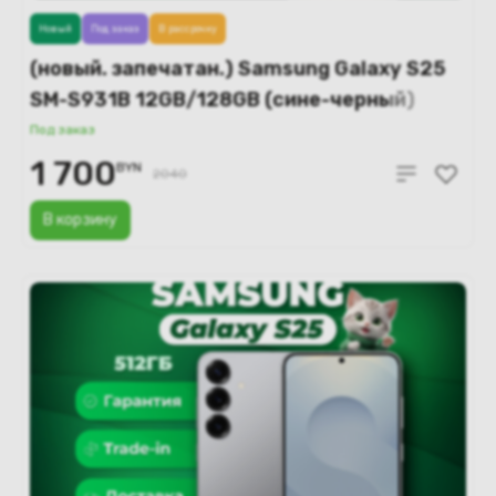
Новый
Под заказ
В рассрочку
(новый. запечатан.) Samsung Galaxy S25
SM-S931B 12GB/128GB (сине-черный)
Под заказ
1 700
BYN
2040
В корзину