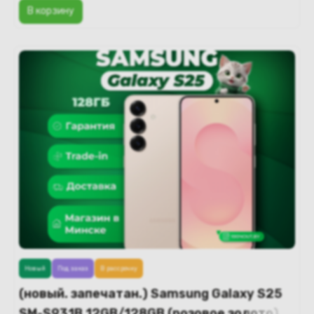
В корзину
Новый
Под заказ
В рассрочку
(новый. запечатан.) Samsung Galaxy S25
SM-S931B 12GB/128GB (розовое золото)