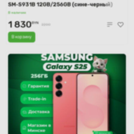
SM-S931B 12GB/256GB (сине-черный)
В наличии
1 830
BYN
2200
В корзину