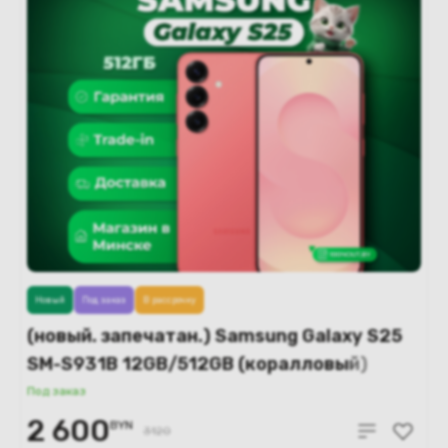
Новый
Под заказ
В рассрочку
(новый. запечатан.) Samsung Galaxy S25
SM-S931B 12GB/512GB (коралловый)
Под заказ
2 600
BYN
3120