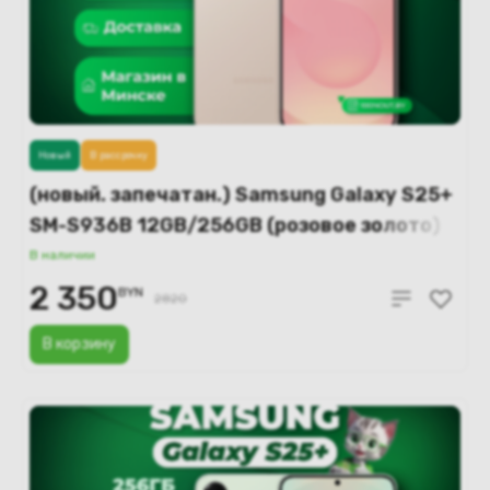
Новый
В рассрочку
(новый. запечатан.) Samsung Galaxy S25+
SM-S936B 12GB/256GB (розовое золото)
В наличии
2 350
BYN
2820
В корзину