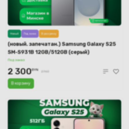
Новый
Под заказ
В рассрочку
(новый. запечатан.) Samsung Galaxy S25
SM-S931B 12GB/512GB (серый)
Под заказ
2 300
BYN
2760
В корзину