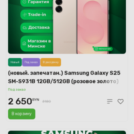
Новый
Под заказ
В рассрочку
(новый. запечатан.) Samsung Galaxy S25
SM-S931B 12GB/512GB (розовое золото)
Под заказ
2 650
BYN
3180
В корзину