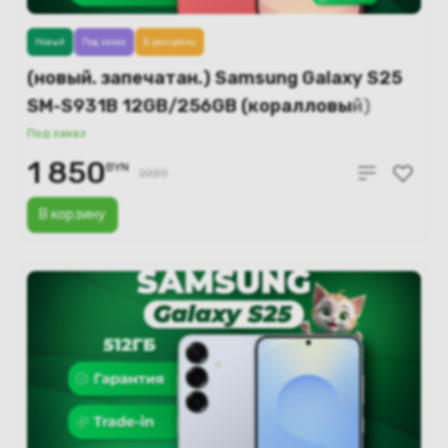
Новый
Под заказ
В рассрочку
(новый. запечатан.) Samsung Galaxy S25
SM-S931B 12GB/256GB (коралловый)
Под заказ
1 850
BYN
2220
В корзину