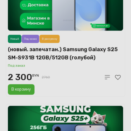
Новый
Под заказ
В рассрочку
(новый. запечатан.) Samsung Galaxy S25
SM-S931B 12GB/512GB (голубой)
Под заказ
2 300
BYN
2760
В корзину