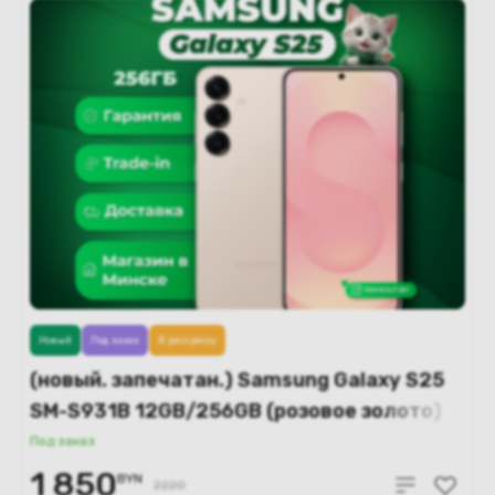
Новый
Под заказ
В рассрочку
(новый. запечатан.) Samsung Galaxy S25
SM-S931B 12GB/256GB (розовое золото)
Под заказ
1 850
BYN
2220