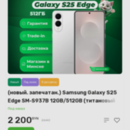
Новый
Под заказ
В рассрочку
(новый. запечатан.) Samsung Galaxy S25
Edge SM-S937B 12GB/512GB (титановый
серебристый)
Под заказ
2 200
BYN
2640