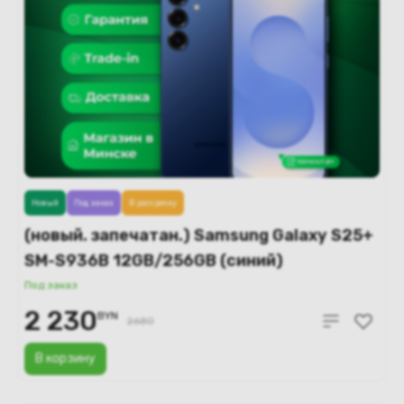
Новый
Под заказ
В рассрочку
(новый. запечатан.) Samsung Galaxy S25+
SM-S936B 12GB/256GB (синий)
Под заказ
2 230
BYN
2680
В корзину