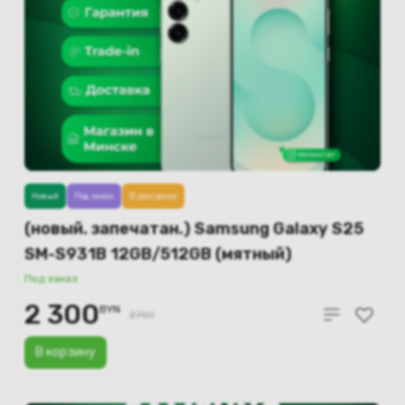
Новый
Под заказ
В рассрочку
(новый. запечатан.) Samsung Galaxy S25
SM-S931B 12GB/512GB (мятный)
Под заказ
2 300
BYN
2760
В корзину