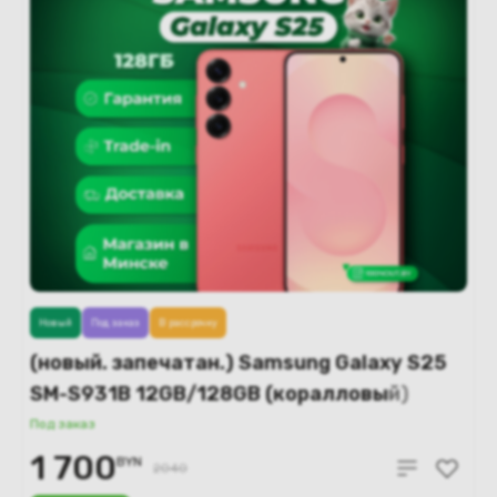
Новый
Под заказ
В рассрочку
(новый. запечатан.) Samsung Galaxy S25
SM-S931B 12GB/128GB (коралловый)
Под заказ
1 700
BYN
2040