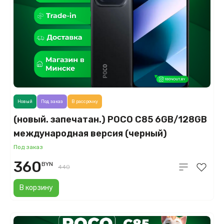
Новый
Под заказ
В рассрочку
(новый. запечатан.) POCO C85 6GB/128GB
международная версия (черный)
Под заказ
360
BYN
440
В корзину