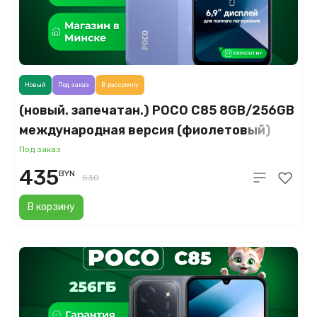
Новый
Под заказ
В рассрочку
(новый. запечатан.) POCO C85 8GB/256GB
международная версия (фиолетовый)
Под заказ
435
BYN
530
В корзину