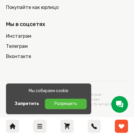
Покупайте как юрлицо
Мы в соцсетях
Инстаграм
Телеграм
Вконтакте
© 2026 100nout.by,
Мы собираем cookie
ООО «СТОНОУТБУКОВ» Директор Метельский Дмитрий
Константинович, действующий на основании Устава.
Запретить
Разрешить
Адрес: 220100, Беларусь, г. Минск, ул. Кульман, д. 15 литер Б 9/к.
УНП 193664989