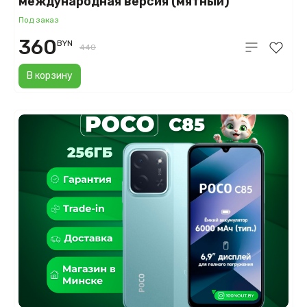
международная версия (мятный)
Под заказ
360
BYN
440
В корзину