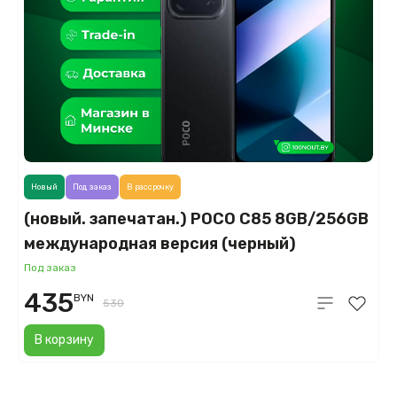
Новый
Под заказ
В рассрочку
(новый. запечатан.) POCO C85 8GB/256GB
международная версия (черный)
Под заказ
435
BYN
530
В корзину