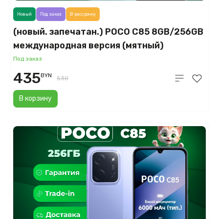
Новый
Под заказ
В рассрочку
(новый. запечатан.) POCO C85 8GB/256GB
международная версия (мятный)
Под заказ
435
BYN
530
В корзину