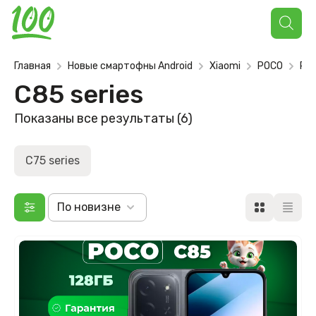
Поиск
товаров
Главная
Новые смартофны Android
Xiaomi
POCO
POC
C85 series
Сортировка:
Показаны все результаты (6)
самые
недавние
C75 series
По новизне