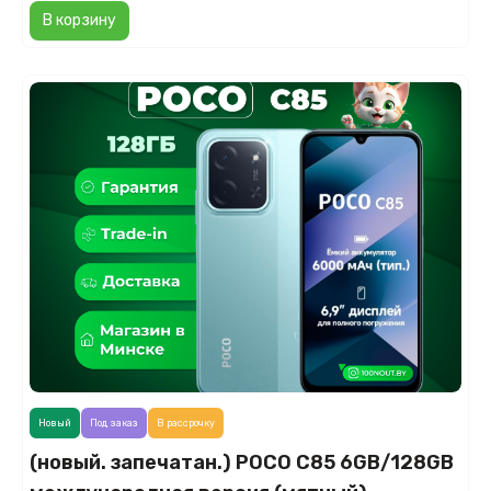
В корзину
Новый
Под заказ
В рассрочку
(новый. запечатан.) POCO C85 6GB/128GB