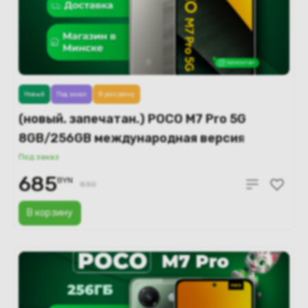
Новый
Под заказ
В рассрочку
(новый. запечатан.) POCO M7 Pro 5G
8GB/256GB международная версия
(серебристый)
Под заказ
685
BYN
830
В корзину