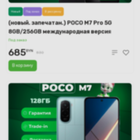
Новый
Под заказ
В рассрочку
(новый. запечатан.) POCO M7 Pro 5G
8GB/256GB международная версия
(черный)
Под заказ
685
BYN
830
В корзину