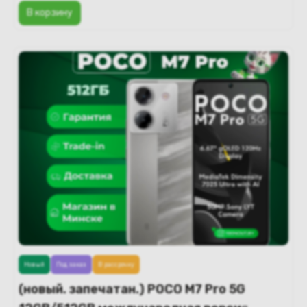
В корзину
Новый
Под заказ
В рассрочку
(новый. запечатан.) POCO M7 Pro 5G