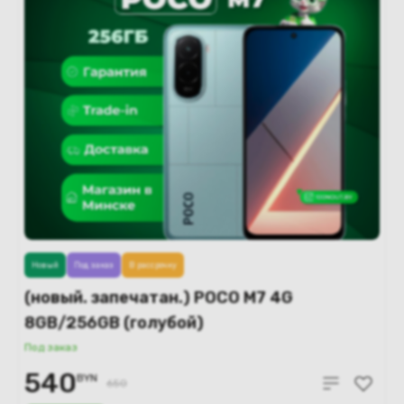
Новый
Под заказ
В рассрочку
(новый. запечатан.) POCO M7 4G
8GB/256GB (голубой)
Под заказ
540
BYN
650