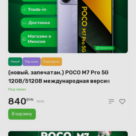
Новый
Под заказ
В рассрочку
(новый. запечатан.) POCO M7 Pro 5G
12GB/512GB международная версия
(фиолетовый)
Под заказ
840
BYN
1010
В корзину