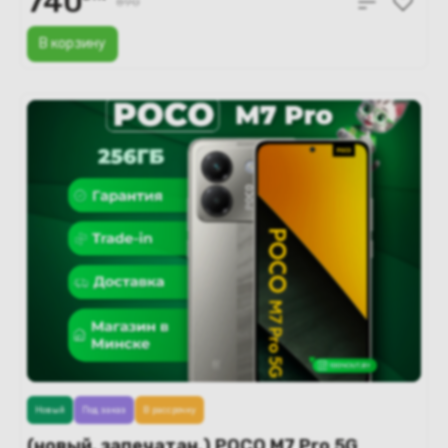
740
890
В корзину
Новый
Под заказ
В рассрочку
(новый. запечатан.) POCO M7 Pro 5G