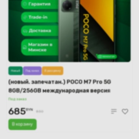
Новый
Под заказ
В рассрочку
(новый. запечатан.) POCO M7 Pro 5G
8GB/256GB международная версия
(зеленый)
Под заказ
685
BYN
830
В корзину