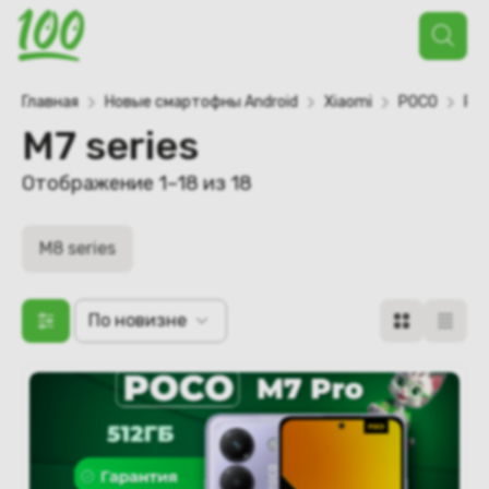
Поиск
товаров
Главная
Новые смартофны Android
Xiaomi
POCO
POC
M7 series
Отображение 1–18 из 18
M8 series
По новизне