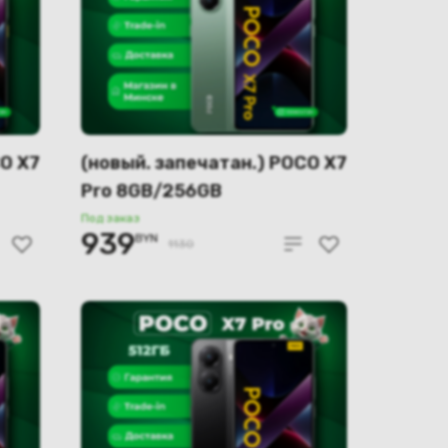
CO X7
(новый. запечатан.) POCO X7
Pro 8GB/256GB
международная версия
Под заказ
939
BYN
(зеленый)
1130