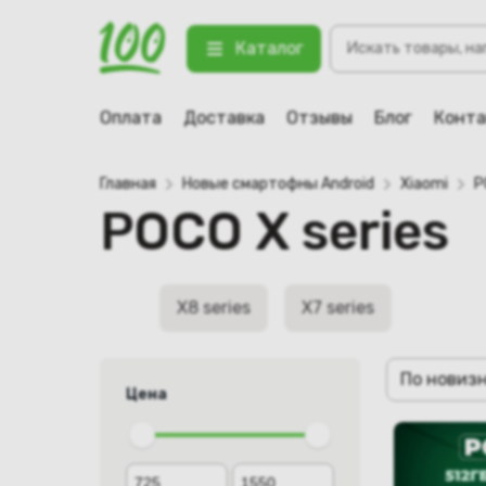
Поиск
Каталог
товаров
Оплата
Доставка
Отзывы
Блог
Конт
Главная
Новые смартофны Android
Xiaomi
P
POCO X series
X8 series
X7 series
По новиз
Цена