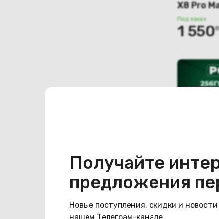
X8 Pro M
(чёрный)
Под заказ
1 550
B
Получайте инте
предложения пе
(новый. 
X8 Pro 8
Новые поступления, скидки и новости
Под заказ
1 080
нашем Телеграм-канале