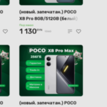
CO
(новый. запечатан.) POCO
X8 Pro 8GB/512GB (белый)
Под заказ
1 130
BYN
1360
CO
(новый. запечатан.) POCO