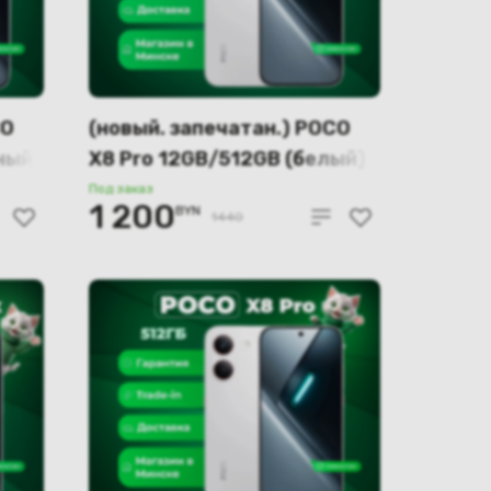
CO
(новый. запечатан.) POCO
ный)
X8 Pro 12GB/512GB (белый)
Под заказ
1 200
BYN
1440