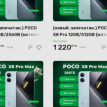
запечатан.) POCO
(новый. запечатан.) PO
GB/256GB (мятный)
X8 Pro 12GB/512GB (мят
Под заказ
1 220
BYN
BYN
1240
1470