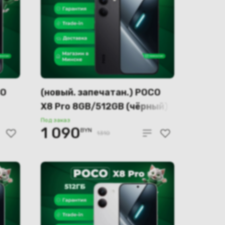
CO
(новый. запечатан.) POCO
X8 Pro 8GB/512GB (чёрный)
Под заказ
1 090
BYN
1310