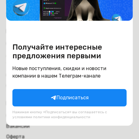
Рейтинг магазина:
4.6
из 5
Покупателям
Оплата
Получайте интересные
Доставка и самовывоз
предложения первыми
Trade-in
Новые поступления, скидки и новости
Отзывы
компании в нашем Телеграм-канале
Обмен и возврат
Подписаться
Компания
Нажимая кнопку «Подписаться» вы соглашаетесь с
О компании
условиями
политики конфиденциальности
Вакансии
Оферта