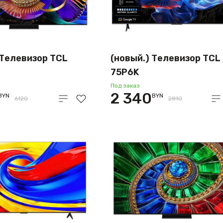
 Телевизор TCL
(новый.) Телевизор TCL
75P6K
Под заказ
2 340
BYN
BYN
6120
2810