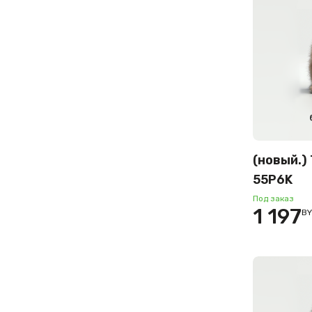
фиолетовый
черный
черный/
серебристый
чёрный/серый
(новый.)
55P6K
Под заказ
1 197
B