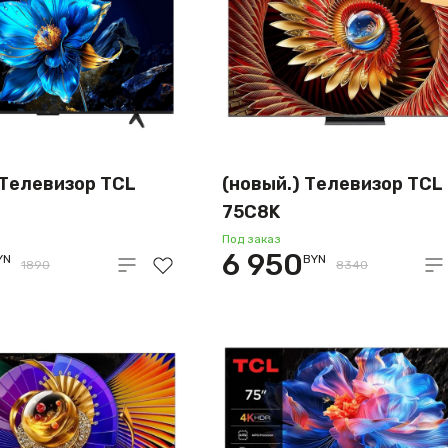
 Телевизор TCL
(новый.) Телевизор TCL
75C8K
Под заказ
6 950
YN
BYN
1890
8340