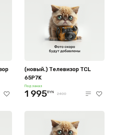
зор
(новый.) Телевизор TCL
65P7K
Под заказ
1 995
BYN
2400