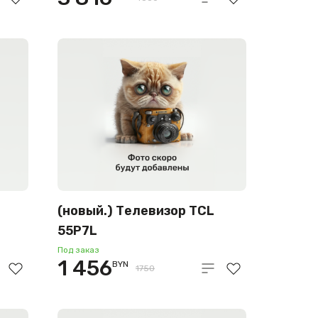
(новый.) Телевизор TCL
55P7L
Под заказ
1 456
BYN
1750