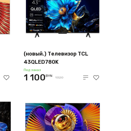
(новый.) Телевизор TCL
43QLED780K
Под заказ
1 100
BYN
1320