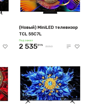
(Новый) MiniLED телевизор
TCL 55C7L
Под заказ
2 535
BYN
3050