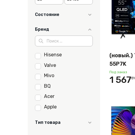
Состояние
Б/У
Бренд
как новый
новый
Hisense
(новый.)
отличное
55P7K
Valve
хорошее
Под заказ
Mivo
1 567
B
BQ
Acer
Apple
Canyon
Тип товара
Haier
Игровая приставка