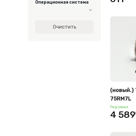
Операционная система
белый
голубой
Harmony OS
графитовый
Очистить
Android
зеленый
LG webOS
коричневый
SteamOS
красный
розовый
серебристый
серый
(новый.)
75RM7L
синий
Под заказ
сиреневый
4 589
тёмно-серый
темно-синий