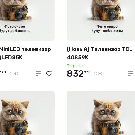
 MiniLED телевизор
(Новый) Телевизор TCL
QLED85K
40S59K
Под заказ
832
BYN
BYN
4440
1000