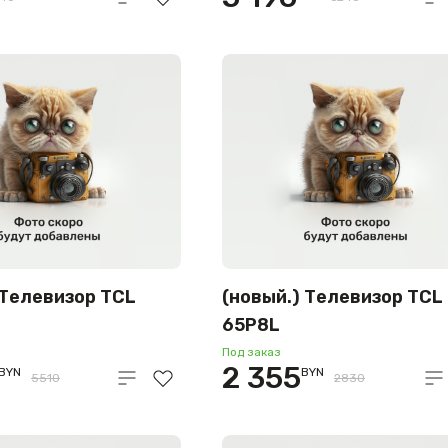
 Телевизор TCL
(новый.) Телевизор TCL
65P8L
Под заказ
2 355
BYN
BYN
5510
2830