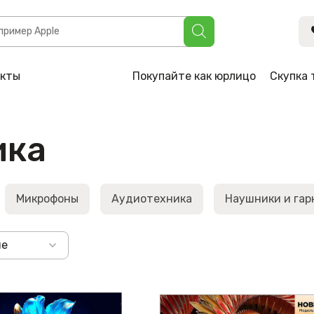
акты
Покупайте как юрлицо
Скупка 
ика
Микрофоны
Аудиотехника
Наушники и га
не