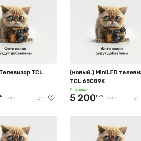
 Телевизор TCL
(новый.) MiniLED телеви
TCL 65C89K
Под заказ
5 200
YN
BYN
1440
6240