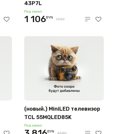
43P7L
Под заказ
1 106
BYN
1330
(новый.) MiniLED телевизор
TCL 55MQLED85K
Под заказ
3 816
BYN
4580