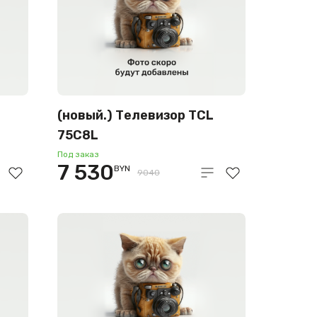
(новый.) Телевизор TCL
75C8L
Под заказ
7 530
BYN
9040