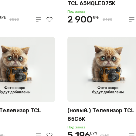
TCL 65MQLED75K
Под заказ
2 900
BYN
BYN
3580
3480
 Телевизор TCL
(новый.) Телевизор TCL
85C6K
Под заказ
5 196
BYN
740
6240