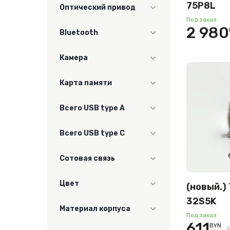
Нет
75P8L
Оптический привод
14.6"
Под заказ
Нет
2 980
Bluetooth
55"
8.7"
Да
Камера
Нет
Карта памяти
Да
Всего USB type A
Нет
Всего USB type C
1
Сотовая связь
нет
Цвет
(новый.)
32S5K
серый/темно-серый
Материал корпуса
Под заказ
Бежевый
611
BYN
пластик