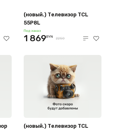
(новый.) Телевизор TCL
55P8L
Под заказ
1 869
BYN
2250
зор
(новый.) Телевизор TCL