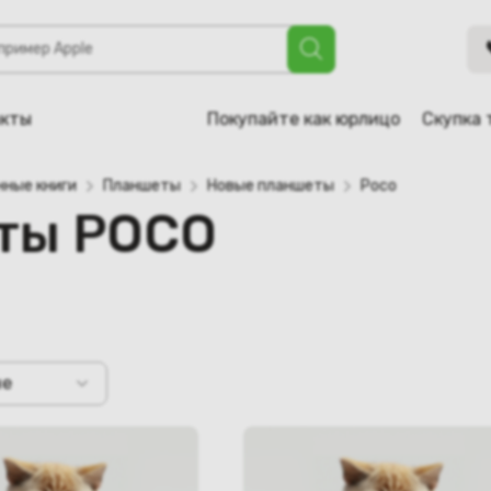
акты
Покупайте как юрлицо
Скупка 
нные книги
Планшеты
Новые планшеты
Poco
ты POCO
не