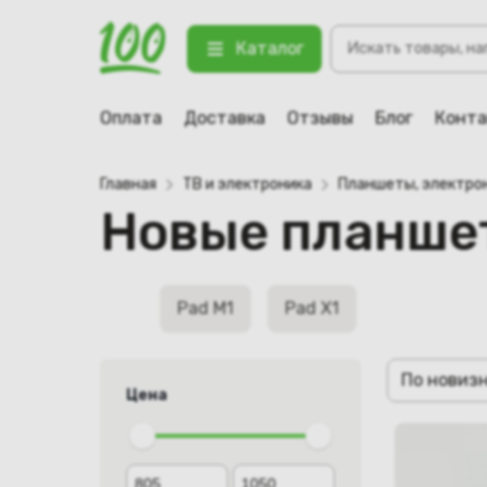
Поиск
Каталог
товаров
Оплата
Доставка
Отзывы
Блог
Конт
Главная
ТВ и электроника
Планшеты, электро
Новые планше
Pad M1
Pad X1
По новиз
Цена