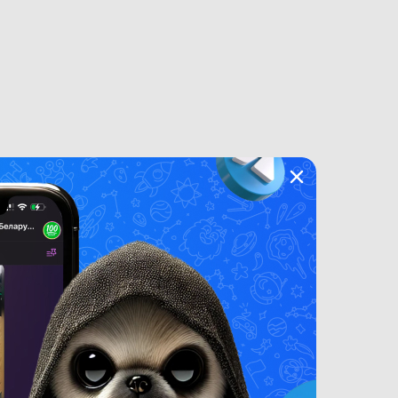
UT
ные модели, которые сочетают высокую
елей, которым важно удобство, скорость
еем, мощным процессором и качественной