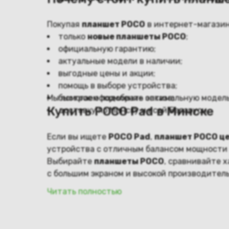
Покупая
планшет POCO
в интернет-магази
только
новые планшеты POCO
;
официальную гарантию;
актуальные модели в наличии;
выгодные цены и акции;
помощь в выборе устройства;
Мы помогаем подобрать оптимальную модель
быстрое оформление заказа;
Купить POCO Pad в Минске
доставку по Минску и всей Беларуси.
Если вы ищете
POCO Pad
,
планшет POCO ц
устройства с отличным балансом мощности 
Выбирайте
планшеты POCO
, сравнивайте 
с большим экраном и высокой производител
Читать полностью