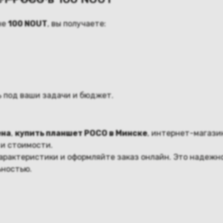
не
100 NOUT
, вы получаете:
 под ваши задачи и бюджет.
ена
,
купить планшет POCO в Минске
, интернет-магаз
и стоимости.
характеристики и оформляйте заказ онлайн. Это надежн
ьностью.