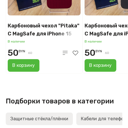
Карбоновый чехол "Pitaka"
Карбоновый чехо
С MagSafe для iPhone 15
С MagSafe для i
(красный)
PRO Max (корич
В наличии
В наличии
50
50
BYN
BYN
60
60
В корзину
В корзину
Подборки товаров в категории
Защитные стёкла/плёнки
Кабели для телефон