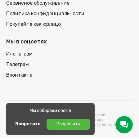
Сервисное обслуживание
Политика конфиденциальности
Покупайте как юрлицо
Мы в соцсетях
Инстаграм
Телеграм
Вконтакте
© 2026 100nout.by,
Мы собираем cookie
ООО «СТОНОУТБУКОВ» Директор Метельский Дмитрий
Константинович, действующий на основании Устава.
Запретить
Разрешить
Адрес: 220100, Беларусь, г. Минск, ул. Кульман, д. 15 литер Б 9/к.
УНП 193664989