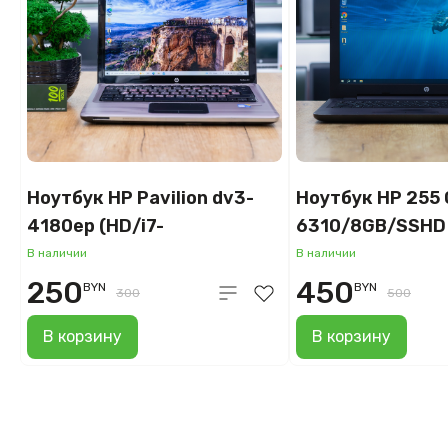
Ноутбук HP Pavilion dv3-
Ноутбук HP 255 
4180ep (HD/i7-
6310/8GB/SSHD 
7gen/4GB/HDD 500GB)
В наличии
В наличии
250
450
BYN
BYN
300
500
В корзину
В корзину