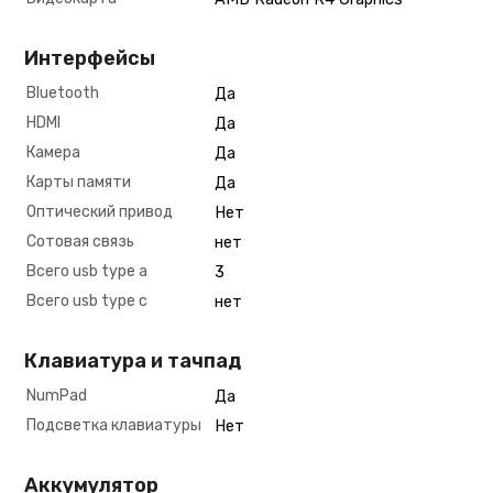
Интерфейсы
Bluetooth
Да
HDMI
Да
Камера
Да
Карты памяти
Да
Оптический привод
Нет
Сотовая связь
нет
Всего usb type a
3
Всего usb type c
нет
Клавиатура и тачпад
NumPad
Да
Подсветка клавиатуры
Нет
Аккумулятор