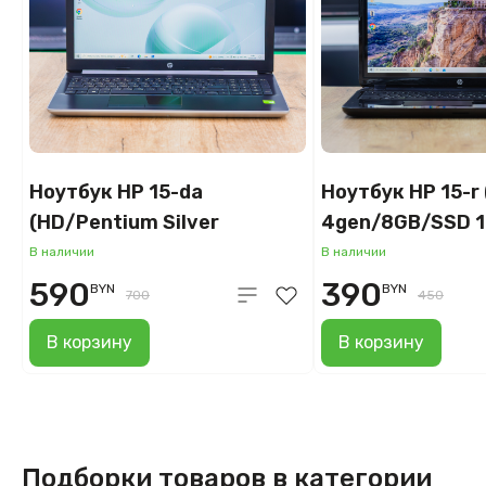
Ноутбук HP 15-da
Ноутбук HP 15-r 
(HD/Pentium Silver
4gen/8GB/SSD 
N5000/GeForce MX110
В наличии
В наличии
2GB/8GB/SSD 240GB)
590
390
BYN
BYN
700
450
В корзину
В корзину
Подборки товаров в категории