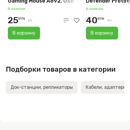
Gaming Mouse A692, USB
Defender Protot
670L
В наличии
В наличии
25
40
BYN
BYN
28
50
В корзину
В корзину
Подборки товаров в категории
Док-станции, репликаторы
Кабели, адаптеры,