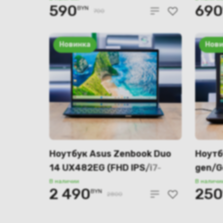
590
690
BYN
700
Новинка
Нови
Ноутбук Asus Zenbook Duo
Ноутб
14 UX482EG (FHD IPS/i7-
gen/G
11gen/16GB/SSD 512GB)
1GB/4
В наличии
В наличи
2 490
250
BYN
2800