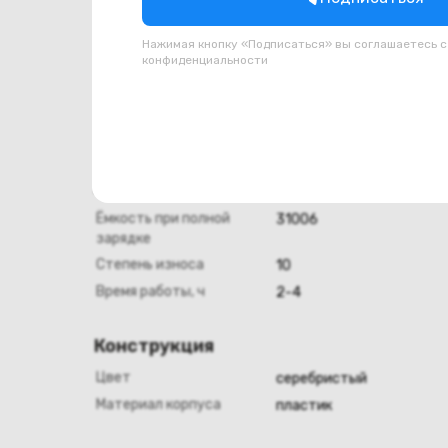
Всего usb type c
1
Нажимая кнопку «Подписаться» вы соглашаетесь 
конфиденциальности
Клавиатура и тачпад
NumPad
Да
Подсветка клавиатуры
Нет
Аккумулятор
Ёмкость при полной
31006
зарядке
Степень износа
10
Время работы, ч
2-4
Конструкция
Цвет
серебристый
Материал корпуса
пластик