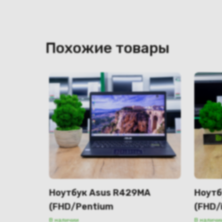
Похожие товары
Ноутбук Asus R429MA
Ноутб
(FHD/Pentium
(FHD/
N5030/4GB/SSD 128GB)
MX110
В наличии
В наличи