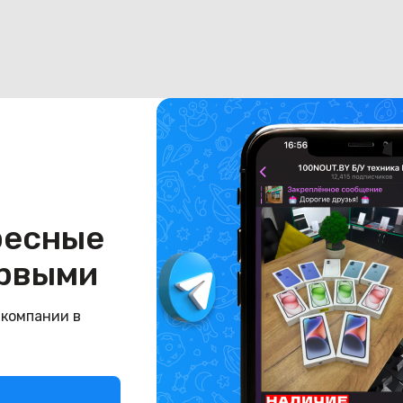
ресные
рвыми
 компании в