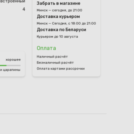
встроенный
Забрать в магазине
4
Минск — сегодня, до 21:00
Доставка курьером
Минск — Сегодня, с 18:00 до 21:00
Доставка по Беларуси
Курьером до 10 августа
Оплата
Наличный расчёт
хорошее
Безналичный расчёт
Оплата картами рассрочки
и царапины