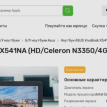
HD/Celeron N3350/4GB/SSD 120GB)
акты
Покупайте как юрлицо
Скупка 
/У ноутбуки
Б/У ноутбуки Asus
Ноутбук ASUS VivoBook X54
 X541NA (HD/Celeron N3350/4
В рассрочку
Основные характе
Диагональ экрана
Модель процессора
Intel 
Разрешение экрана