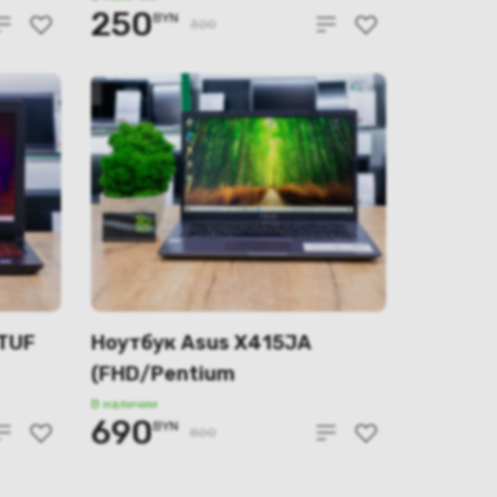
250
BYN
300
 TUF
Ноутбук Asus X415JA
(FHD/Pentium
6805/4GB/SSD 120GB)
В наличии
690
BYN
800