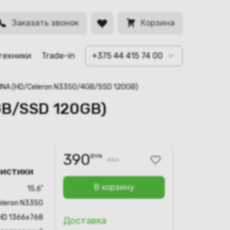
BYN
Заказать звонок
Корзина
техники
Trade-in
+375 44 415 74 00
1NA (HD/Celeron N3350/4GB/SSD 120GB)
GB/SSD 120GB)
390
BYN
450
ристики
В корзину
15.6"
Celeron N3350
HD 1366х768
Доставка