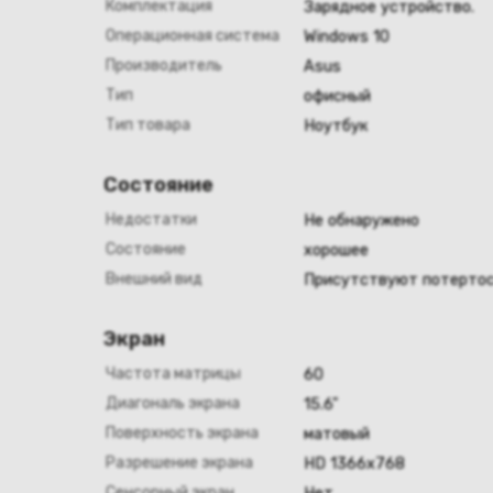
Комплектация
Зарядное устройство.
Операционная система
Windows 10
Производитель
Asus
Тип
офисный
Тип товара
Ноутбук
Состояние
Недостатки
Не обнаружено
Состояние
хорошее
Внешний вид
Присутствуют потертос
Экран
Частота матрицы
60
Диагональ экрана
15.6"
Поверхность экрана
матовый
Разрешение экрана
HD 1366х768
Сенсорный экран