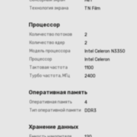
Нет
Технология экрана
TN Film
Процессор
Количество потоков
2
Количество ядер
2
Модель процессора
Intel Celeron N3350
Процессор
Intel Celeron
Тактовая частота
1100
Турбо частота, МГц
2400
Оперативная память
Оперативная память
4
Тип оперативной памяти
DDR3
Хранение данных
Емкость накопителя
120