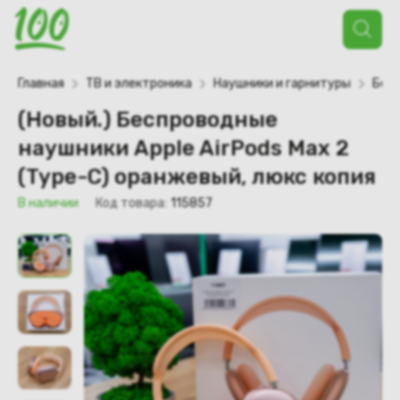
Поиск
товаров
Главная
ТВ и электроника
Наушники и гарнитуры
Бес
(Новый.) Беспроводные
наушники Apple AirPods Max 2
(Type-C) оранжевый, люкс копия
В наличии
Код товара:
115857