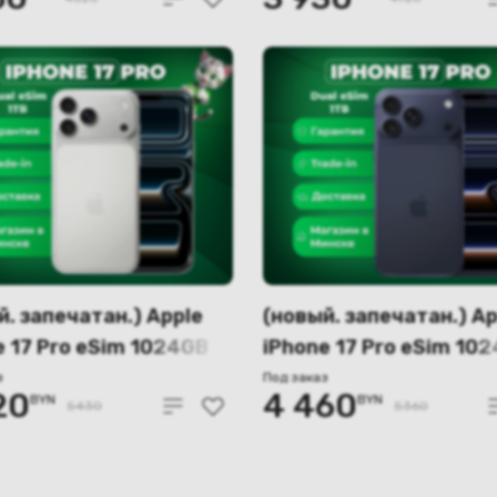
2
A3522
й. запечатан.) Apple
(новый. запечатан.) Ap
e 17 Pro eSim 1024GB
iPhone 17 Pro eSim 10
бристый) A3256,
(глубокий синий) A325
з
Под заказ
20
4 460
BYN
BYN
2
A3522
5430
5360