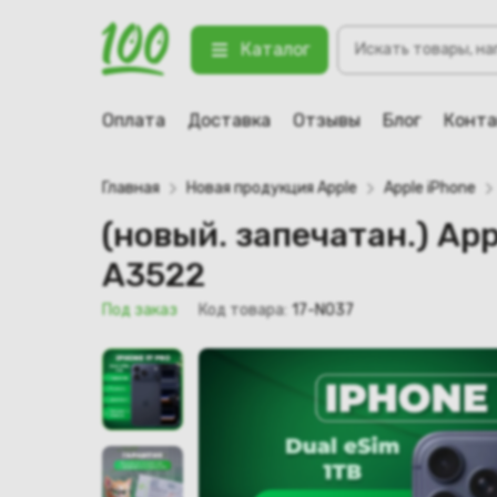
Поиск
(новый. запечатан.) Apple iPhone
Каталог
товаров
123 Под заказ
Оплата
Доставка
Отзывы
Блог
Конт
Главная
Новая продукция Apple
Apple iPhone
(новый. запечатан.) App
A3522
Под заказ
Код товара:
17-N037