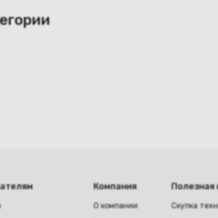
тегории
пателям
Компания
Полезная
а
О компании
Скупка тех