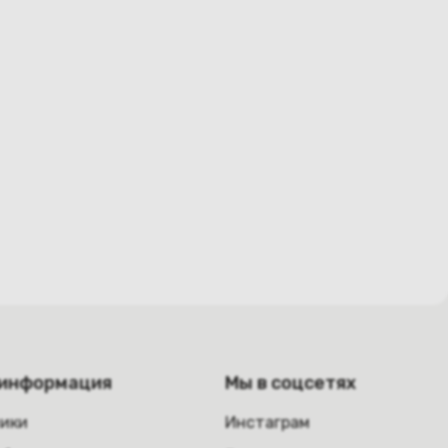
 информация
Мы в соцсетях
ники
Инстаграм