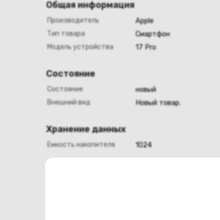
Общая информация
Производитель
Apple
Тип товара
Смартфон
Модель устройства
17 Pro
Состояние
Состояние
новый
Внешний вид
Новый товар.
Хранение данных
Емкость накопителя
1024
Конструкция
Цвет
синий