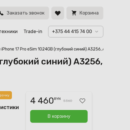
BYN
Заказать звонок
Корзина
техники
Trade-in
+375 44 415 74 00
e iPhone 17 Pro eSim 1024GB (глубокий синий) A3256, A3522
(глубокий синий) A3256,
рочку
4 460
BYN
5360
ристики
В корзину