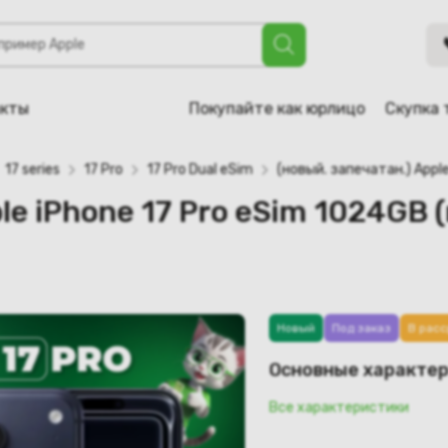
 17 Pro eSim 1024GB (глубокий синий) A3256, A3522
акты
Покупайте как юрлицо
Скупка 
17 series
17 Pro
17 Pro Dual eSim
(новый. запечатан.) Appl
le iPhone 17 Pro eSim 1024GB 
Новый
Под заказ
В расс
Основные характе
Все характеристики