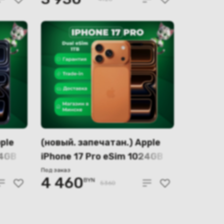
ple
(новый. запечатан.) Apple
24GB
iPhone 17 Pro eSim 1024GB
6,
(оранжевый) A3256, A3522
Под заказ
4 460
BYN
5360