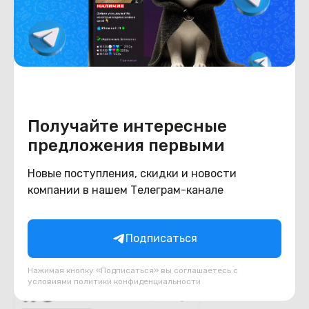
Похожие товары
Получайте интересные
предложения первыми
Новые поступления, скидки и новости
компании в нашем Телеграм-канале
Фен Dyson HD08
Подписаться
Supersonic (серебристый/
фуксия), люкс аналог.
В наличии
Нажимая кнопку «Подписаться» вы соглашаетесь с
условиями
политики конфиденциальности
190
BYN
230