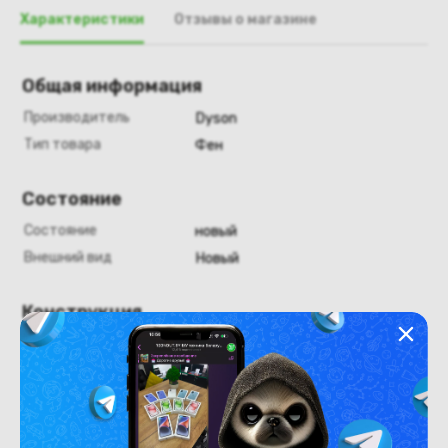
Характеристики
Отзывы о магазине
Общая информация
Производитель
Dyson
Тип товара
Фен
Состояние
Состояние
новый
Внешний вид
Новый
Конструкция
Цвет
золотистый