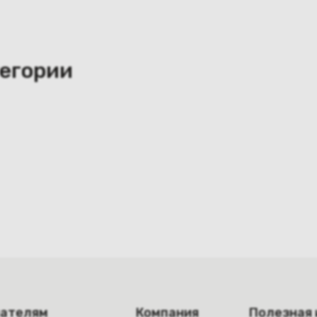
тегории
пателям
Компания
Полезная