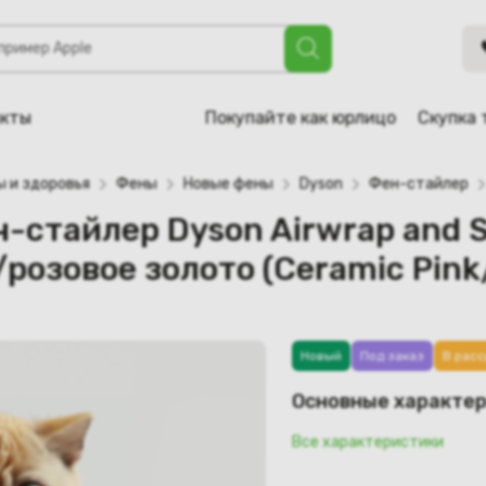
 Dyson Airwrap and Straight+Wavy HS08, керамический ро
акты
Покупайте как юрлицо
Скупка 
ы и здоровья
Фены
Новые фены
Dyson
Фен-стайлер
н-стайлер Dyson Airwrap and 
озовое золото (Ceramic Pink
Новый
Под заказ
В расс
Основные характе
Все характеристики