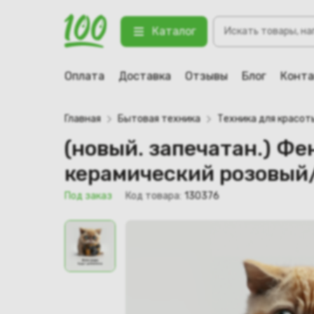
(новый. запечатан.) Фен-стайлер
Поиск
золото (Ceramic Pink/Rose Gold)
Каталог
товаров
123 Под заказ
Оплата
Доставка
Отзывы
Блог
Конт
Главная
Бытовая техника
Техника для красот
(новый. запечатан.) Фе
керамический розовый/р
Под заказ
Код товара:
130376