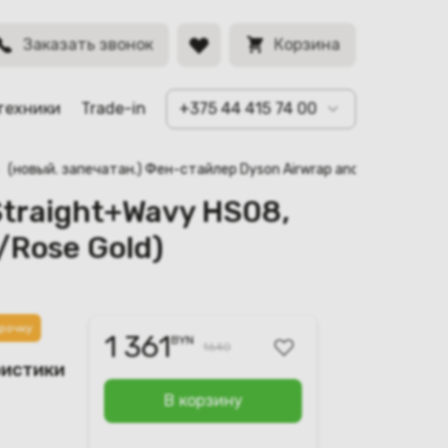
BYN
зовый/розовое
Заказать звонок
Корзина
техники
Trade-in
+375 44 415 74 00
(новый. запечатан.) Фен-стайлер Dyson Airwrap and Straight+Wa
Straight+Wavy HS08,
/Rose Gold)
рочку
1 361
BYN
1640
ристики
В корзину