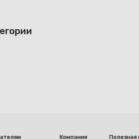
тегории
пателям
Компания
Полезная