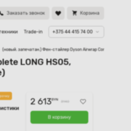
BYN
аз (Prussian
Заказать звонок
Корзина
техники
Trade-in
+375 44 415 74 00
(новый. запечатан.) Фен-стайлер Dyson Airwrap Complete LONG H
plete LONG HS05,
e)
рочку
2 613
BYN
3140
ристики
В корзину