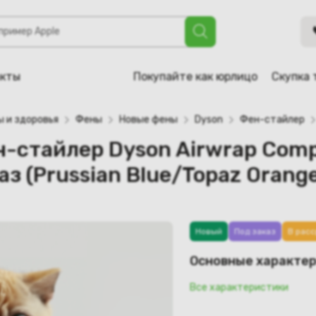
 Dyson Airwrap Complete LONG HS05, берлинская лазурь/топ
акты
Покупайте как юрлицо
Скупка 
ы и здоровья
Фены
Новые фены
Dyson
Фен-стайлер
н-стайлер Dyson Airwrap Com
з (Prussian Blue/Topaz Orang
Новый
Под заказ
В расс
Основные характе
Все характеристики