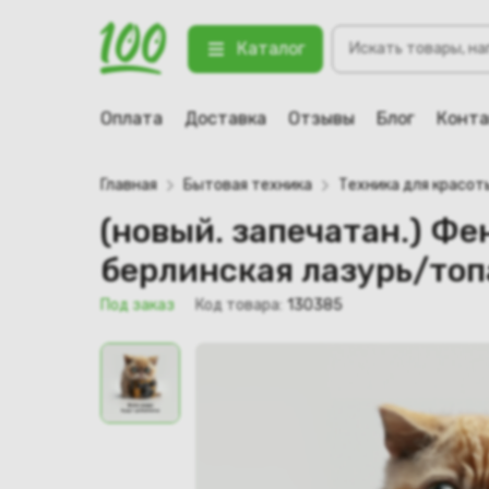
(новый. запечатан.) Фен-стайлер
Поиск
Blue/Topaz Orange)
Каталог
товаров
123 Под заказ
Оплата
Доставка
Отзывы
Блог
Конт
Главная
Бытовая техника
Техника для красот
(новый. запечатан.) Фе
берлинская лазурь/топа
Под заказ
Код товара:
130385