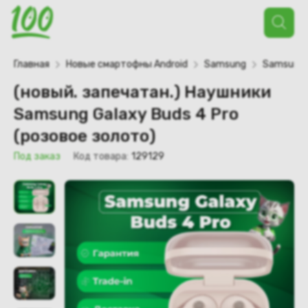
Поиск
товаров
Главная
Новые смартофны Android
Samsung
Samsung 
(новый. запечатан.) Наушники
Samsung Galaxy Buds 4 Pro
(розовое золото)
Под заказ
Код товара:
129129