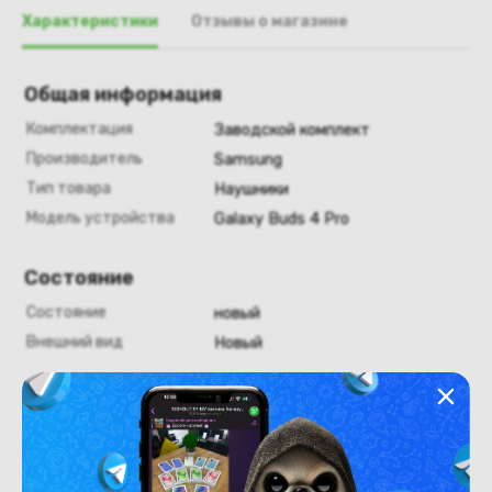
Характеристики
Отзывы о магазине
Общая информация
Комплектация
Заводской комплект
Производитель
Samsung
Тип товара
Наушники
Модель устройства
Galaxy Buds 4 Pro
Состояние
Состояние
новый
Внешний вид
Новый
Конструкция
Цвет
розовое золото