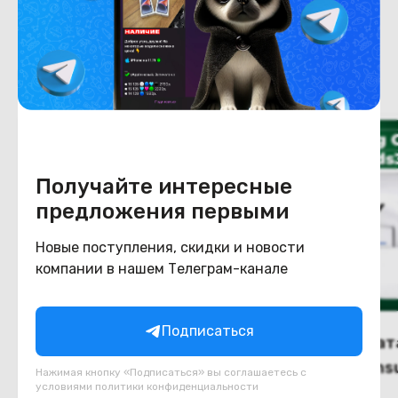
Похожие товары
Получайте интересные
предложения первыми
Новые поступления, скидки и новости
компании в нашем Телеграм-канале
Подписаться
(новый. запечатан.)
(новый. запечат
Наушники Samsung Galaxy
Наушники Samsu
Нажимая кнопку «Подписаться» вы соглашаетесь с
условиями
политики конфиденциальности
Buds 4 Pro (розовое
Buds 3 (белый)
Под заказ
Под заказ