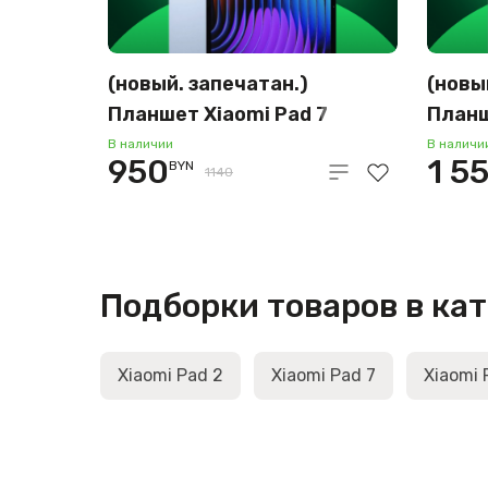
(новый. запечатан.)
(новы
Планшет Xiaomi Pad 7
Планш
8GB/128GB (голубой)
12GB/
В наличии
В наличи
950
1 5
BYN
1140
Подборки товаров в ка
Xiaomi Pad 2
Xiaomi Pad 7
Xiaomi 