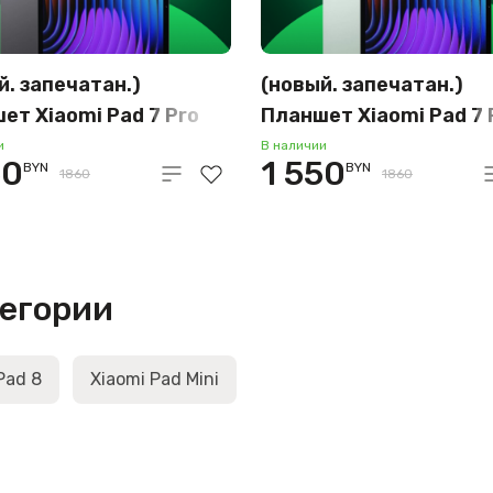
й. запечатан.)
(новый. запечатан.)
ет Xiaomi Pad 7 Pro
Планшет Xiaomi Pad 7 
256GB (темно-серый)
12GB/256GB (зелёный
и
В наличии
50
1 550
BYN
BYN
1860
1860
тегории
Pad 8
Xiaomi Pad Mini