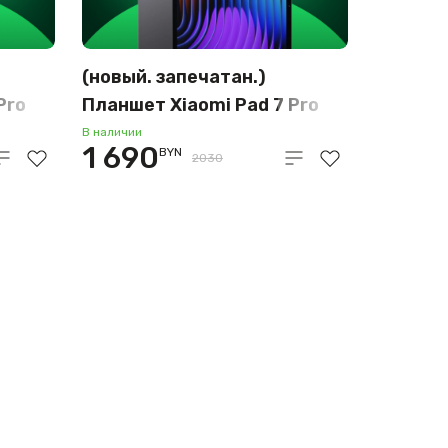
(новый. запечатан.)
Pro
Планшет Xiaomi Pad 7 Pro
)
12GB/512GB (темно-серый)
В наличии
1 690
BYN
2030