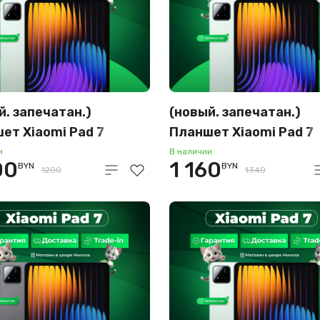
й. запечатан.)
(новый. запечатан.)
ет Xiaomi Pad 7
Планшет Xiaomi Pad 7
56GB (зелёный)
12GB/256GB (зелёный
и
В наличии
00
1 160
BYN
BYN
1200
1340