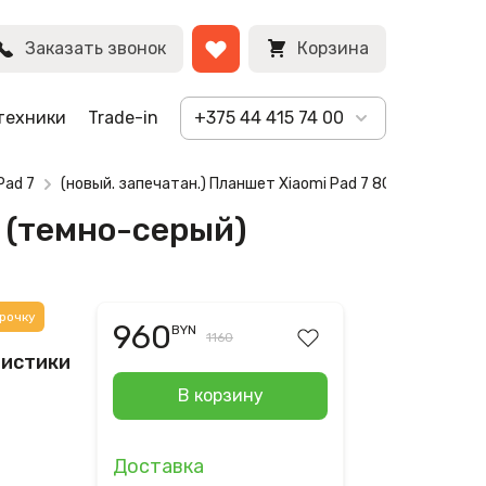
BYN
Заказать звонок
Корзина
техники
Trade-in
+375 44 415 74 00
Pad 7
(новый. запечатан.) Планшет Xiaomi Pad 7 8GB/128GB (т
B (темно-серый)
рочку
960
BYN
1160
ристики
В корзину
Доставка