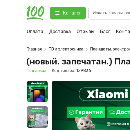
Поиск
(новый. запечатан.) Планшет Xia
Каталог
товаров
123 Под заказ
Оплата
Доставка
Отзывы
Блог
Конт
Главная
ТВ и электроника
Планшеты, электро
(новый. запечатан.) Пл
Под заказ
Код товара:
129836