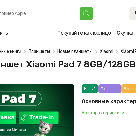
omi Pad 7 8GB/128GB (темно-серый)
акты
Покупайте как юрлицо
Скупка 
нные книги
Планшеты
Новые планшеты
Xiaomi
Xiaomi 
аншет Xiaomi Pad 7 8GB/128G
Новый
Под заказ
В расс
Основные характе
Все характеристики