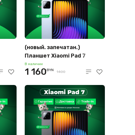
(новый. запечатан.)
Планшет Xiaomi Pad 7
)
12GB/256GB (голубой)
В наличии
1 160
BYN
1400