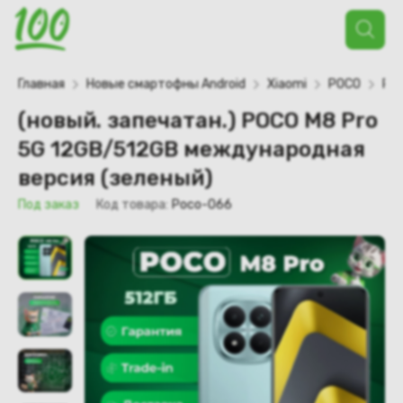
Поиск
товаров
Главная
Новые смартофны Android
Xiaomi
POCO
POC
(новый. запечатан.) POCO M8 Pro
5G 12GB/512GB международная
версия (зеленый)
Под заказ
Код товара:
Poco-066