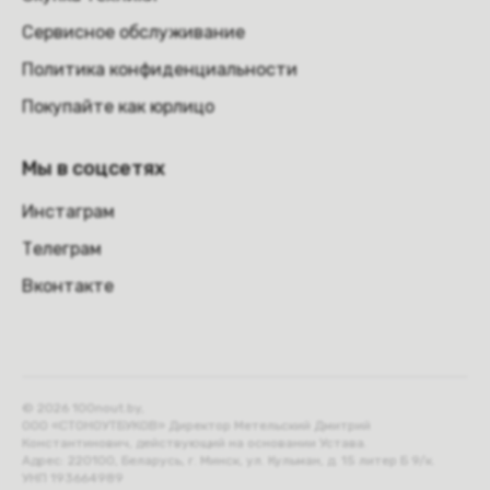
Сервисное обслуживание
Политика конфиденциальности
Покупайте как юрлицо
Мы в соцсетях
Инстаграм
Телеграм
Вконтакте
© 2026 100nout.by,
ООО «СТОНОУТБУКОВ» Директор Метельский Дмитрий
Константинович, действующий на основании Устава.
Адрес: 220100, Беларусь, г. Минск, ул. Кульман, д. 15 литер Б 9/к.
УНП 193664989