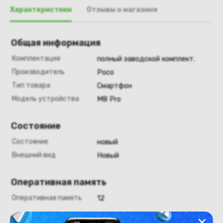
Характеристики
Отзывы о магазине
Общая информация
Комплектация
полный заводской комплект.
Производитель
Poco
Тип товара
Смартфон
Модель устройства
M8 Pro
Состояние
Состояние
новый
Внешний вид
Новый
Оперативная память
Оперативная память
12