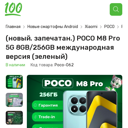
Поиск
товаров
Главная
Новые смартофны Android
Xiaomi
POCO
POC
(новый. запечатан.) POCO M8 Pro
5G 8GB/256GB международная
версия (зеленый)
В наличии
Код товара:
Poco-062