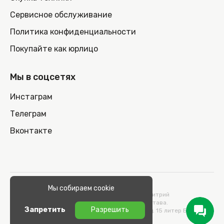
Сервисное обслуживание
Политика конфиденциальности
Покупайте как юрлицо
Мы в соцсетях
Инстаграм
Телеграм
Вконтакте
© 2026 100nout.by,
Мы собираем cookie
ООО «СТОНОУТБУКОВ» Директор Метельский Дмитрий
Константинович, действующий на основании Устава.
Запретить
Разрешить
Адрес: 220100, Беларусь, г. Минск, ул. Кульман, д. 15 литер Б 9/к.
УНП 193664989