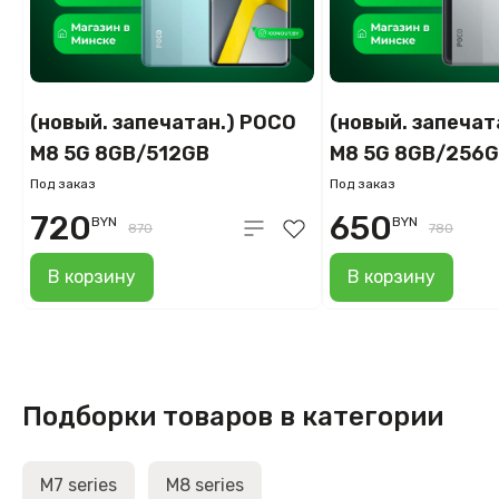
(новый. запечатан.) POCO
(новый. запечат
M8 5G 8GB/512GB
M8 5G 8GB/256
международная версия
международная
Под заказ
Под заказ
(зеленый)
(серебристый)
720
650
BYN
BYN
870
780
В корзину
В корзину
Подборки товаров в категории
M7 series
M8 series