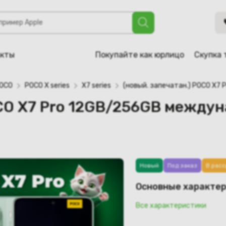
 12GB/256GB международная версия (зеленый)
акты
Покупайте как юрлицо
Скупка 
OCO
POCO X series
X7 series
(новый. запечатан.) POCO X7
OCO X7 Pro 12GB/256GB между
Новый
Под заказ
В расс
Основные характе
Все характеристики