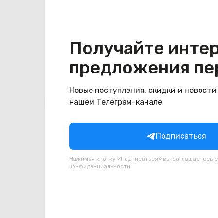
Конструкция
Цвет
зеленый
Получайте инте
предложения пе
Новые поступления, скидки и новости
Похожие товары
нашем Телеграм-канале
Подписаться
Нажимая кнопку «Подписаться» вы соглашаетесь 
конфиденциальности