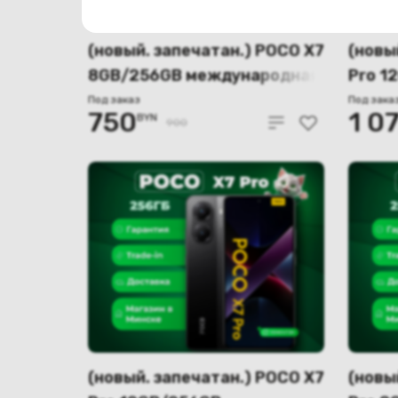
(новый. запечатан.) POCO X7
(новы
8GB/256GB международная
Pro 1
версия (зеленый)
между
Под заказ
Под зака
750
1 0
BYN
(жёл
900
(новый. запечатан.) POCO X7
(новы