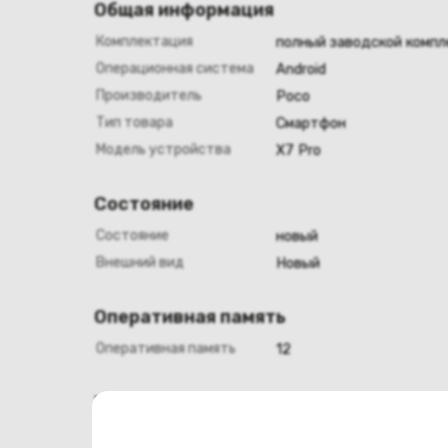
Общая информация
Комплектация
полный заводской компл
Операционная система
Android
Производитель
Poco
Тип товара
Смартфон
Модель устройства
X7 Pro
Состояние
Состояние
новый
Внешний вид
Новый
Оперативная память
Оперативная память
12
Хранение данных
Емкость накопителя
256