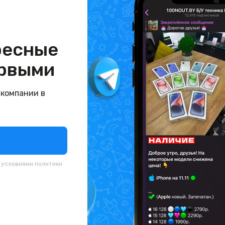
ресные
рвыми
 компании в
с условиями
политики