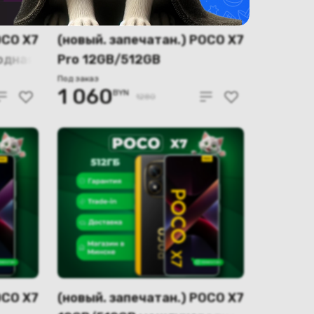
OCO X7
(новый. запечатан.) POCO X7
одная
Pro 12GB/512GB
международная версия
Под заказ
1 060
BYN
(зеленый)
1280
OCO X7
(новый. запечатан.) POCO X7