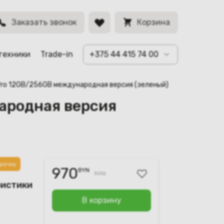
BYN
Заказать звонок
Корзина
техники
Trade-in
+375 44 415 74 00
 Pro 12GB/256GB международная версия (зеленый)
народная версия
рочку
970
BYN
1170
ристики
В корзину