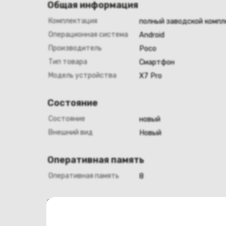
Общая информация
Комплектация
полный заводской компл
Операционная система
Android
Производитель
Poco
Тип товара
Смартфон
Модель устройства
X7 Pro
Состояние
Состояние
новый
Внешний вид
Новый
Оперативная память
Оперативная память
8
Хранение данных
Емкость накопителя
256