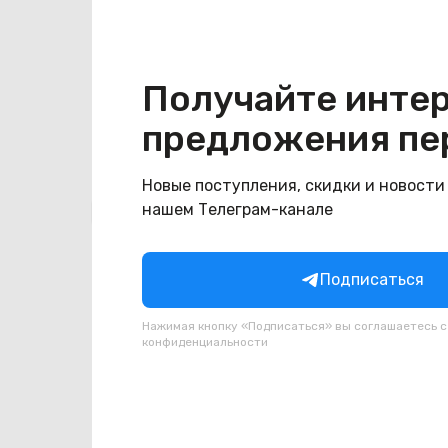
Конструкция
Цвет
желтый
Получайте инте
предложения пе
Новые поступления, скидки и новости
Похожие товары
нашем Телеграм-канале
Подписаться
Нажимая кнопку «Подписаться» вы соглашаетесь 
конфиденциальности