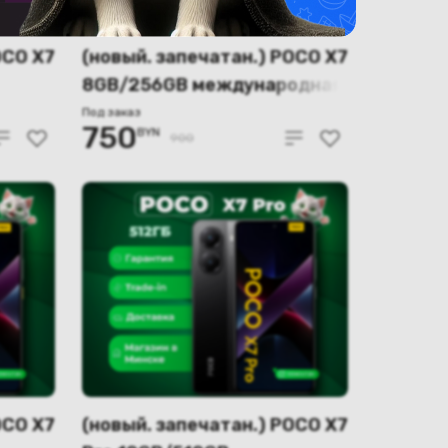
OCO X7
(новый. запечатан.) POCO X7
8GB/256GB международная
я
версия (зеленый)
Под заказ
750
BYN
900
OCO X7
(новый. запечатан.) POCO X7