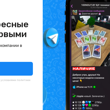
ресные
рвыми
 компании в
с условиями
политики