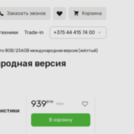
BYN
Заказать звонок
Корзина
техники
Trade-in
+375 44 415 74 00
 Pro 8GB/256GB международная версия (жёлтый)
ародная версия
939
BYN
1130
ристики
В корзину