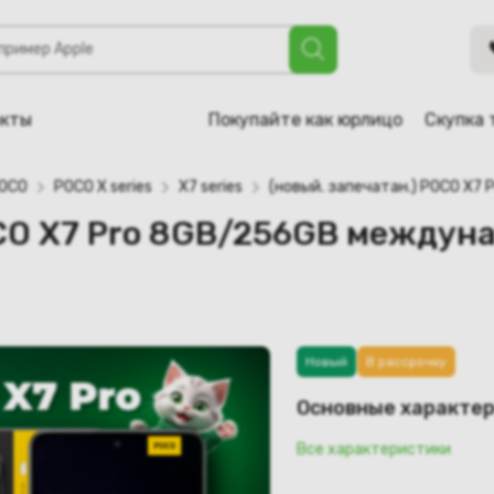
o 8GB/256GB международная версия (жёлтый)
акты
Покупайте как юрлицо
Скупка 
OCO
POCO X series
X7 series
(новый. запечатан.) POCO X7
OCO X7 Pro 8GB/256GB междун
Новый
В рассрочку
Основные характе
Все характеристики