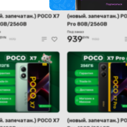
й. запечатан.) POCO X7
(новый. запечатан.) P
2GB/256GB
Pro 8GB/256GB
народная версия
международная верси
з
Под заказ
939
BYN
BYN
ный)
(жёлтый)
1170
1130
й. запечатан.) POCO X7
(новый. запечатан.) P