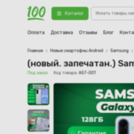
Поиск
(новый. запечатан.) Samsung Gal
Каталог
товаров
123 Под заказ
Оплата
Доставка
Отзывы
Блог
Конт
Главная
Новые смартофны Android
Samsung
(новый. запечатан.) S
Под заказ
Код товара:
A57-001