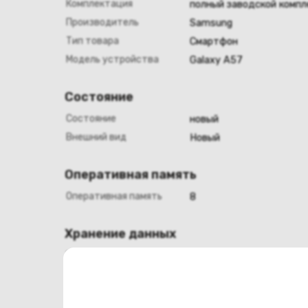
Комплектация
полный заводской компл
Производитель
Samsung
Тип товара
Смартфон
Модель устройства
Galaxy A57
Состояние
Состояние
новый
Внешний вид
Новый
Оперативная память
Оперативная память
8
Хранение данных
Емкость накопителя
128
Конструкция