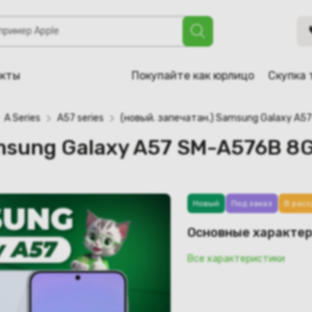
axy A57 SM-A576B 8GB/128GB (голубой)
акты
Покупайте как юрлицо
Скупка 
A Series
A57 series
(новый. запечатан.) Samsung Galaxy A5
amsung Galaxy A57 SM-A576B 8
Новый
Под заказ
В расс
Основные характе
Все характеристики