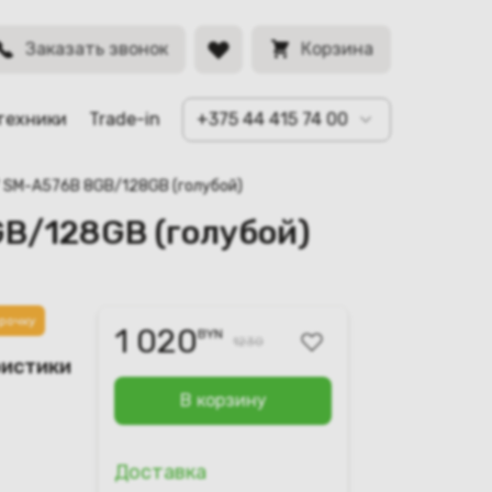
BYN
Заказать звонок
Корзина
техники
Trade-in
+375 44 415 74 00
7 SM-A576B 8GB/128GB (голубой)
GB/128GB (голубой)
рочку
1 020
BYN
1230
ристики
В корзину
Доставка