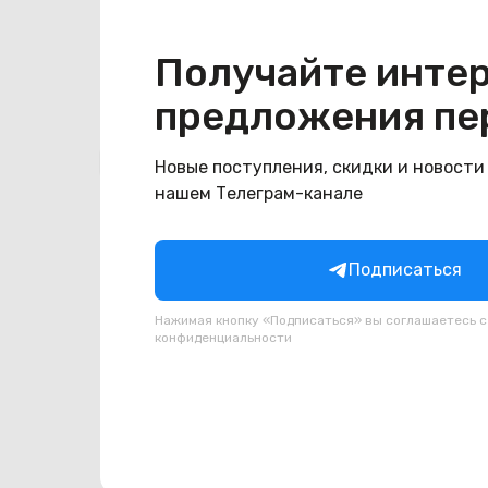
Цвет
голубой
Получайте инте
предложения пе
Похожие товары
Новые поступления, скидки и новости
нашем Телеграм-канале
Подписаться
Нажимая кнопку «Подписаться» вы соглашаетесь 
конфиденциальности
(новый. запечатан.)
(новы