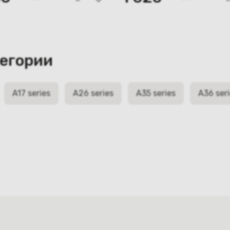
тегории
A17 series
A26 series
A35 series
A36 ser