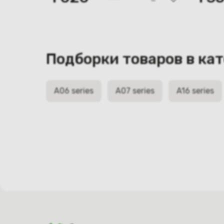
Подборки товаров в ка
A06 series
A07 series
A16 series