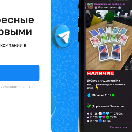
ресные
рвыми
 компании в
с условиями
политики
й. запечатан.)
(новый. запечатан.)